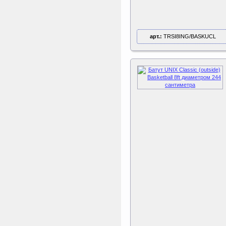
(305 см)
арт.:
TRSI8ING/BASKUCL
Sport Elite Каркас
батута 3,05м (Т-
коннектор)
Каркас батута Sport Elite
диаметром 3,05 метра
(10FT)
ертикаль Наклонная
лестница с площадкой
для горки
Наклонная лестница с
площадкой для горки к
ДСК Вертикаль
Triumph Nord
Пластиковый колпачок
к батуту Чемпион
80060, 80061, 80062,
80063
Пластиковый колпачок к
батутам Triumph Nord
Чемпион диаметром 244,
305, 366 и 427 см