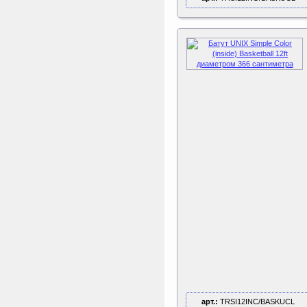
арт.:
TRSI12INC/BASKUCL