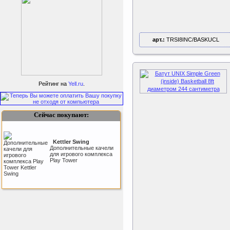
арт.:
TRSI8INC/BASKUCL
Подарочный сертификат
SportLife
Рейтинг на
Yell.ru
.
Сейчас покупают:
Kettler Swing
Дополнительные качели
для игрового комплекса
Как заставить женщину
Play Tower
заниматся спортом?
Perfetto Sport Дуга
каркаса для батута
Activity 10
Дуга каркаса для батута
Perfetto Sport Activity 10’