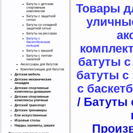
Товары д
Батуты с детским
спортивным
комплексом
Батуты с защитной
уличные
сетью
Батуты со складной
защитной сетью
ак
Батуты на рессорах
Батуты с
баскетбольным
комплек
кольцом
Батуты с крышей
Батуты с тентом-
батуты с
палаткой
Аксессуары для батутов
Комплектующие для батутов
батуты с
Детская мебель
Детские механические
лошадки
с баскет
Детские спортивные
комплексы домашние
Детские спортивные
/ Батуты
комплексы уличные
Детский транспорт
Детские тренажеры
Ели искусственные
Игровые столы
Произв
Нарды, шахматы, шашки