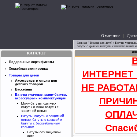
О магазине
Доста
вопросы
Главная
/
Товары для детей
/
Батуты уличные,
батуты с крышей и батуты с баскетбольным к
Инф
КАТАЛОГ
Подарочные сертификаты
Хоккейная экипировка
ИНТЕРНЕТ
Товары для детей
Аксессуары и опции для
НЕ РАБОТА
детских товаров
Бассейны
Батуты уличные, мини-батуты,
ПРИЧИН
аксессуары и комплектующие
Мини-батуты, фитнес-
батуты и мини-батуты с
защитной сетью
ОПЛАЧ
Батуты, батуты с защитной
сетью, батуты с крышей и
батуты с баскетбольным
Спасиб
кольцом
Батуты без защитной
сети