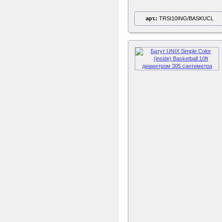
арт.:
TRSI10ING/BASKUCL