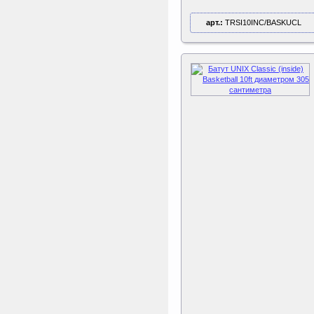
арт.:
TRSI10INC/BASKUCL