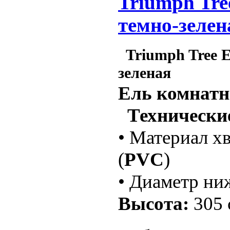
Triumph Tre
темно-зелен
Triumph Tree Е
зеленая
Ель комнатн
Технические
• Материал х
(
PVC
)
• Диаметр ни
Высота:
305 