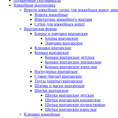
Подарочные сертификаты
Хоккейная экипировка
Ворота хоккейные, сетки для хоккейных ворот, ими
Ворота хоккейные
Имитаторы хоккейного вратаря
Сетки для хоккейных ворот
Вратарская форма
Блины и ловушки вратарские
Блины вратарские
Ловушки вратарские
Клюшки вратарские
Коньки вратарские
Коньки вратарские детские
Коньки вратарские юношеские
Коньки вратарские взрослые
Нагрудники вратарские
Сумки (баулы) вратарские
Трусы (шорты) вратарские
Шлемы и маски вратарские
Щитки вратарские
Щитки вратарские детские
Щитки вратарские юношеские
Щитки вратарские подростковые
Щитки вратарские взрослые
Клюшки хоккейные