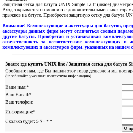
Защитная сетка для батута UNIX Simple 12 ft (inside) диаметр
Вход закрывается на молнию с дополни
т
ельными фикса
т
орами
прыжков на батуте. Приобрести защитную сетку для батута UNIX
Внимание! Комплектующие и аксессуары для батутов, пред
аксессуары данных фирм могут отличаться своими парамет
другие батуты. Приобретая и устанавливая комплектующ
ответственность за несоответствие комплектующих и а
комплектующих и аксессуаров фирм, указанных на нашем сай
Знаете где купить UNIX line / Защитная сетка для батута Sim
Сообщите нам, где Вы нашли этот товар дешевле и мы постар
(не забывайте указывать контактную информацию)
Ваше имя:
*
Ваш E-mail:
*
Ваш телефон:
Информация:
*
Сколько будет:
5-7=
*
*