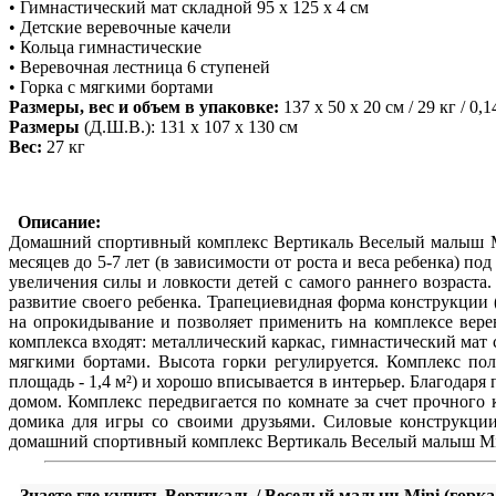
• Гимнастический мат складной 95 х 125 х 4 см
• Детские веревочные качели
• Кольца гимнастические
• Веревочная лестница 6 ступеней
• Горка с мягкими бортами
Размеры, вес и объем в упаковке:
137 х 50 х 20 см / 29 кг / 0,1
Размеры
(Д.Ш.В.): 131 х 107 х 130 см
Вес:
27 кг
Описание:
Домашний спортивный комплекс Вертикаль Веселый малыш Mini
месяцев до 5-7 лет (в зависимости о
т
рос
т
а и веса ребенка) по
увеличения силы и ловкости детей с самого раннего возраст
развитие своего ребенка. Трапециевидная форма конструкци
на опрокидывание и позволяет применить на комплексе вере
комплекса входят: металлический каркас, гимнастический мат с
мягкими бортами. Высота горки регулируется. Комплекс пол
площадь - 1,4 м²) и хорошо вписывается в интерьер. Благодар
домом. Комплекс передвигается по комнате за счет прочного 
домика для игры со своими друзьями. Силовые конструкции
домашний спортивный комплекс Вертикаль Веселый малыш Mini 
Знаете где купить Вертикаль / Веселый малыш Mini (горк