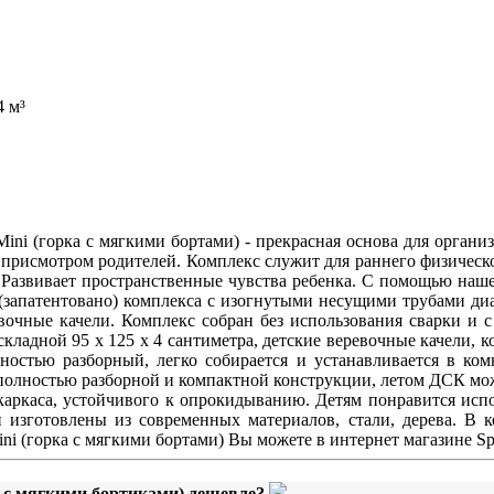
4 м³
 (горка с мягкими бортами) - прекрасная основа для организ
д присмотром родителей. Комплекс служит для раннего физическ
а. Развивает пространственные чувства ребенка. С помощью наш
и (запатентовано) комплекса с изогнутыми несущими трубами д
вочные качели. Комплекс собран без использования сварки и с
кладной 95 х 125 х 4 сантиметра, детские веревочные качели, к
ностью разборный, легко собирается и устанавливается в комн
я полностью разборной и компактной конструкции, летом ДСК може
каркаса, устойчивого к опрокидыванию. Детям понравится испо
 изготовлены из современных материалов, стали, дерева. В к
(горка с мягкими бортами) Вы можете в интернет магазине Spor
а с мягкими бортиками) дешевле?