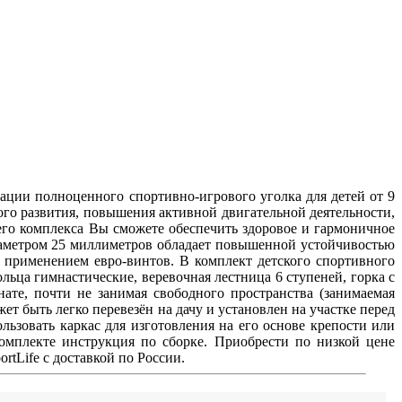
ации полноценного спортивно-игрового уголка для детей от 9
ого развития, повышения активной двигательной деятельности,
его комплекса Вы сможете обеспечить здоровое и гармоничное
иаметром 25 миллиметров обладает повышенной устойчивостью
 применением евро-винтов. В комплект детского спортивного
ольца гимнастические, веревочная лестница 6 ступеней, горка с
ате, почти не занимая свободного пространства (занимаемая
т быть легко перевезён на дачу и установлен на участке перед
льзовать каркас для изготовления на его основе крепости или
омплекте инструкция по сборке. Приобрести по низкой цене
tLife с доставкой по России.