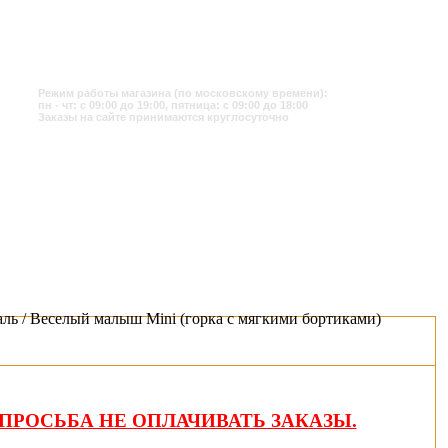
Режим работы магазина (по московскому времени):
пн - чт: с 09:00 до 19:00, пятница: с 09:00 до 18:00
Заказы на сайте принимаются круглосуточно
аль / Веселый малыш Mini (горка с мягкими бортиками)
ПРОСЬБА НЕ ОПЛАЧИВАТЬ ЗАКАЗЫ.