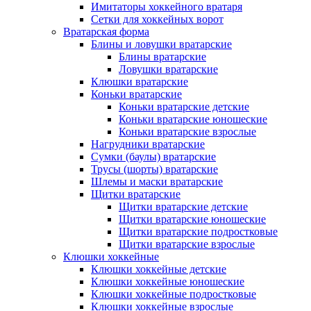
Имитаторы хоккейного вратаря
Сетки для хоккейных ворот
Вратарская форма
Блины и ловушки вратарские
Блины вратарские
Ловушки вратарские
Клюшки вратарские
Коньки вратарские
Коньки вратарские детские
Коньки вратарские юношеские
Коньки вратарские взрослые
Нагрудники вратарские
Сумки (баулы) вратарские
Трусы (шорты) вратарские
Шлемы и маски вратарские
Щитки вратарские
Щитки вратарские детские
Щитки вратарские юношеские
Щитки вратарские подростковые
Щитки вратарские взрослые
Клюшки хоккейные
Клюшки хоккейные детские
Клюшки хоккейные юношеские
Клюшки хоккейные подростковые
Клюшки хоккейные взрослые