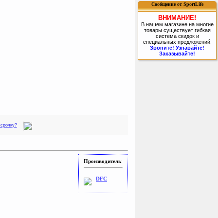
Сообщение от SportLife
ВНИМАНИЕ!
В нашем магазине на многие
товары существует гибкая
система скидок и
специальных предложений.
Звоните! Узнавайте!
Заказывайте!
ссрочку?
Производитель
:
DFC