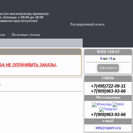
а (по московскому времени):
00, пятница: с 09:00 до 18:00
имаются круглосуточно
Расширенный поиск
кты
Полезные статьи
ВАШ ЗАКАЗ
0
шт. /
0
р.
БА НЕ ОПЛАЧИВАТЬ ЗАКАЗЫ.
Оформить
СВЯЗЬ
G
+7(495)722-09-31
+7(909)963-93-66
Мессенджеры
+7(909)963-93-66
e-mail
info@sport-l.ru