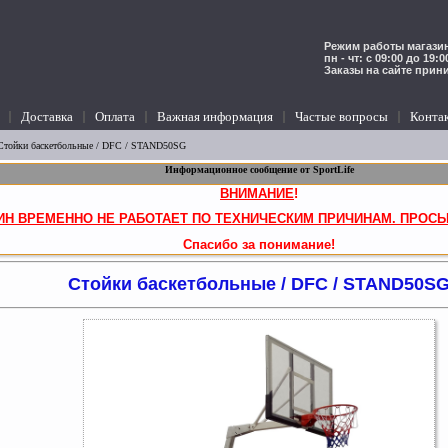
Режим работы магазин
пн - чт: с 09:00 до 19:
Заказы на сайте прин
Доставка
Оплата
Важная информация
Частые вопросы
Конта
Стойки баскетбольные
/ DFC / STAND50SG
Информационное сообщение от SportLife
ВНИМАНИЕ
!
ИН ВРЕМЕННО НЕ РАБОТАЕТ ПО ТЕХНИЧЕСКИМ ПРИЧИНАМ. ПРОСЬ
Спасибо за понимание!
Стойки баскетбольные / DFC / STAND50S