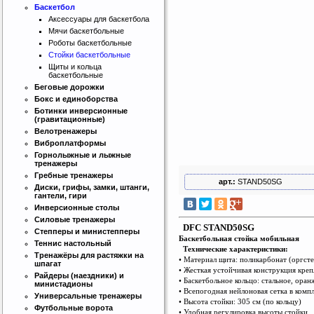
Баскетбол
Аксессуары для баскетбола
Мячи баскетбольные
Роботы баскетбольные
Стойки баскетбольные
Щиты и кольца
баскетбольные
Беговые дорожки
Бокс и единоборства
Ботинки инверсионные
Интернет магазин SportLife
(гравитационные)
Работаем на рынке спортивных
Велотренажеры
товаров с 2008 года!
Виброплатформы
Горнолыжные и лыжные
тренажеры
Гребные тренажеры
арт.:
STAND50SG
Диски, грифы, замки, штанги,
гантели, гири
Инверсионные столы
Силовые тренажеры
DFC STAND50SG
Степперы и министепперы
Баскетбольная стойка мобильная
Бесплатная сборка и доставка
Теннис настольный
Технические характеристики:
товара!
Тренажёры для растяжки на
• Материал щита: поликарбонат (оргст
шпагат
• Жесткая устойчивая конструкция кре
Райдеры (наездники) и
• Баскетбольное кольцо: стальное, ора
министадионы
• Всепогодная нейлоновая сетка в комп
Универсальные тренажеры
• Высота стойки: 305 см (по кольцу)
Футбольные ворота
• Удобная регулировка высоты стойки