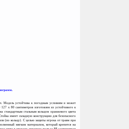
илограмм.
ол. Модель устойчива к погодным условиям и может
 127 х 80 сантиметров изготовлен из устойчивого к
ена стандартным стальным кольцом оранжевого цвета
 Стойка имеет складную конструкцию для безопасного
ли (по кольцу). С целью защиты игрока от травм при
аполненный мягким материалом, который крепится на
нос щита в сторону игрового поля на 88 сантиметров