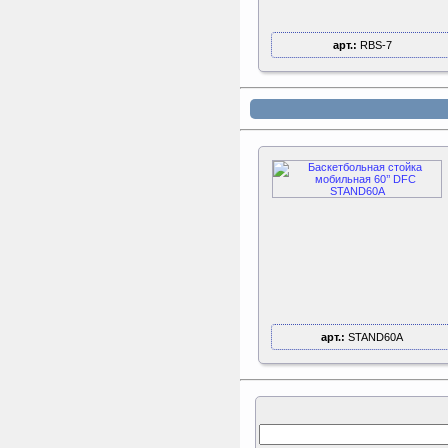
арт.:
RBS-7
арт.:
STAND60A