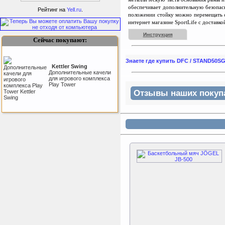
батута 3,05м (Т-
обеспечивает дополнительную безопас
коннектор)
Рейтинг на
Yell.ru
.
Каркас батута Sport Elite
положении стойку можно перемещать 
диаметром 3,05 метра
интернет магазине SportLife с доставк
(10FT)
Инструкция
Сейчас покупают:
Знаете где купить DFC / STAND50
Kettler Swing
Дополнительные качели
для игрового комплекса
Play Tower
Отзывы наших покупат
ертикаль Наклонная
лестница с площадкой
для горки
Наклонная лестница с
площадкой для горки к
ДСК Вертикаль
Perfetto Sport Дуга
каркаса для батута
Activity 10
Дуга каркаса для батута
Perfetto Sport Activity 10’
(305 см)