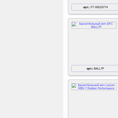
арт.:
УТ-00018774
арт.:
BALL7P