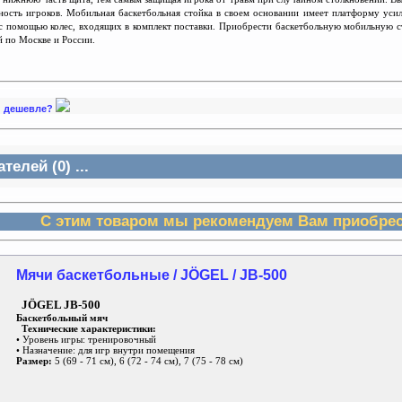
ность игроков. Мобильная баскетбольная стойка в своем основании имеет платформу уси
с помощью колес, входящих в комплект поставки. Приобрести баскетбольную мобильную
ой по Москве и России.
SG дешевле?
елей (0) ...
С этим товаром мы рекомендуем Вам приобрес
Мячи баскетбольные / JÖGEL / JB-500
JÖGEL JB-500
Баскетбольный мяч
Технические характеристики:
• Уровень игры: тренировочный
• Назначение: для игр внутри помещения
Размер:
5 (69 - 71 см), 6 (72 - 74 см), 7 (75 - 78 см)