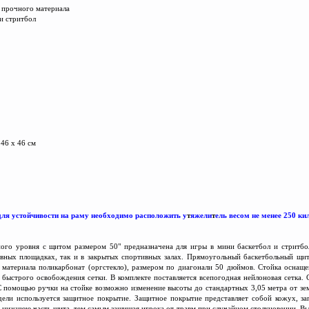
 прочного материала
и стритбол
 46 х 46 см
для устойчивости на раму необходимо расположить у
т
яжели
т
ель весом не менее 250 к
ного уровня с щитом размером 50" предназначена для игры в мини баскетбол и стритб
ивных площадках, так и в закрытых спортивных залах. Прямоугольный баскетбольный щит
материала поликарбонат (оргстекло), размером по диагонали 50 дюймов. Стойка оснащ
быстрого освобождения сетки. В комплекте поставляется всепогодная нейлоновая сетка.
 помощью ручки на стойке возможно изменение высоты до стандартных 3,05 метра от зем
ели используется защитное покрытие. Защитное покрытие представляет собой кожух, з
 нижнюю часть щита, тем самым защищая игрока от травм при случайном столкновении. Вы