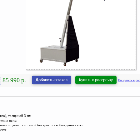
85 990 р.
Добавить в заказ
Купить в рассрочку
Как купить в ра
екло), толщиной 3 мм
пления щита
нжевого цвета с системой быстрого освобождения сетки
лекте