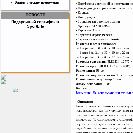
Эллиптические тренажеры
• Платформа усиленной конструкции из
• Подходит для игры в мини баскетбол 
• Крепеж
НОВОСТИ
• Инструкция
• Транспортировочные ролики
Подарочный сертификат
• Артикул: STAND50SG
SportLife
• Гарантия: 1 год
• Торговая марка:
Россия
• Страна изготовления:
Китай
Размеры и вес в упаковке:
- 1 коробка: 131 х 83 х 10 см / 12 кг
- 1 коробка: 214 х 33 х 10 см / 22 кг
- 1 коробка: 130 х 82 х 27 см / 76 кг
Размеры основания
(Д.Ш.В.): 127?5 х
Размеры щита
(Ш.В.): 127 х 80 (50")
Вынос щита:
88 см
Размеры защитного мата:
46 х 170 см
Как заставить женщину
Размер кольца:
диаметр 45 см
заниматся спортом?
Объем основания:
- кг
Вес:
- кг
Внимание! До использования стойки 
Описание:
Баскетбольная мобильная стойка клуб
использоваться как на уличных спорт
атмосферным явления высокопрочного 
диаметром 45 сантиметров с системой 
перемещения и хранения после игры. С
случайном столкновении в данной мод
Sport Elite Каркас
металлическую часть основания рамы и