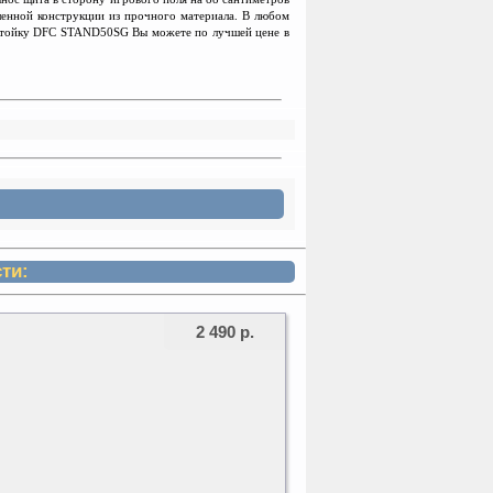
ленной конструкции из прочного материала. В любом
 стойку DFC STAND50SG Вы можете по лучшей цене в
ти:
2 490 р.