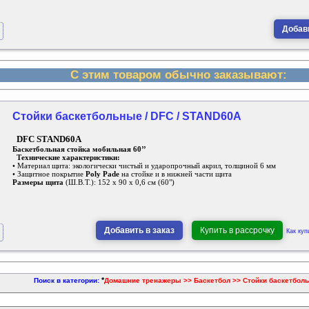
Добави
С этим товаром обычно заказывают:
Стойки баскетбольные / DFC / STAND60A
DFC STAND60A
Баскетбольная стойка мобильная 60’’
Технические характеристики:
• Материал щита: экологически чистый и ударопрочный акрил, толщиной 6 мм
• Защитное покрытие
Poly Pade
на стойке и в нижней части щита
Размеры щита
(Ш.В.Т.): 152 х 90 х 0,6 см (60")
Добавить в заказ
Купить в рассрочку
Как куп
*
Поиск в категории:
Домашние тренажеры >> Баскетбол >> Стойки баскетбол