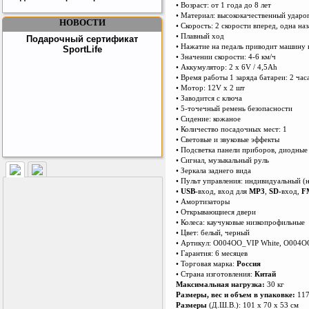
• Возраст: от 1 года до 8 лет
• Материал: высококачественный ударо
НОВОСТИ
• Скорость: 2 скорости вперед, одна на
• Плавный ход
Подарочный сертификат
• Нажатие на педаль приводит машину 
SportLife
• Значении скорости: 4-6 км/ч
• Аккумулятор: 2 х 6V / 4,5Ah
• Время работы 1 заряда батареи: 2 час
• Мотор: 12V х 2 шт
• Заводится с ключа
• 5-точечный ремень безопасности
• Сидение: кожаное
• Количество посадочных мест: 1
• Световые и звуковые эффекты
• Подсветка панели приборов, диодные
• Сигнал, музыкальный руль
Как заставить женщину
• Зеркала заднего вида
заниматся спортом?
• Пульт управления: индивидуальный (
•
USB
-вход, вход для
MP3
,
SD-
вход,
F
• Амортизаторы
• Открывающиеся двери
• Колеса: каучуковые низкопрофильные
• Цвет: белый, черный
• Артикул: O004OO_VIP White, O004O
• Гарантия: 6 месяцев
• Торговая марка:
Россия
• Страна изготовления:
Китай
Максимальная нагрузка:
30 кг
Размеры, вес и объем в упаковке:
117 
Размеры
(Д.Ш.В.): 101 х 70 х 53 cм