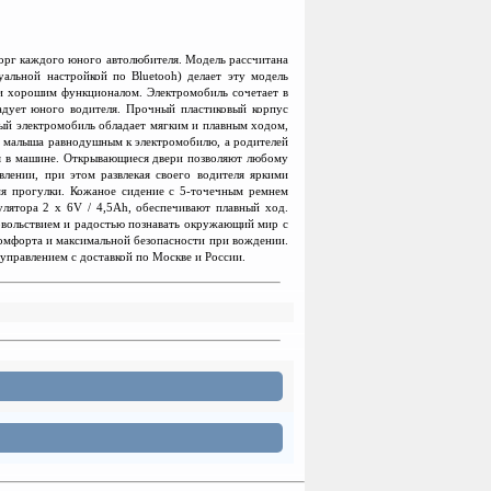
торг каждого юного автолюбителя. Модель рассчитана
альной настройкой по Bluetooh) делает эту модель
и хорошим функционалом. Электромобиль сочетает в
радует юного водителя. Прочный пластиковый корпус
ый электромобиль обладает мягким и плавным ходом,
ят малыша равнодушным к электромобилю, а родителей
ся в машине. Открывающиеся двери позволяют любому
влении, при этом развлекая своего водителя яркими
мя прогулки. Кожаное сидение с 5-точечным ремнем
лятора 2 х 6V / 4,5Ah, обеспечивают плавный ход.
овольствием и радостью познавать окружающий мир с
комфорта и максимальной безопасности при вождении.
управлением с доставкой по Москве и России.