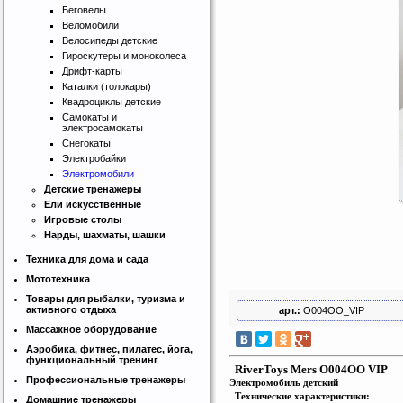
Беговелы
Веломобили
Велосипеды детские
Гироскутеры и моноколеса
Дрифт-карты
Каталки (толокары)
Квадроциклы детские
Самокаты и
электросамокаты
Интернет магазин SportLife
Снегокаты
Работаем на рынке спортивных
товаров с 2008 года!
Электробайки
Электромобили
Детские тренажеры
Ели искусственные
Игровые столы
Нарды, шахматы, шашки
Техника для дома и сада
Мототехника
Бесплатная сборка и доставка
Товары для рыбалки, туризма и
товара!
активного отдыха
арт.:
O004OO_VIP
Массажное оборудование
Аэробика, фитнес, пилатес, йога,
функциональный тренинг
RiverToys Mers O004OO VIP
Профессиональные тренажеры
Электромобиль детский
Технические характеристики:
Домашние тренажеры