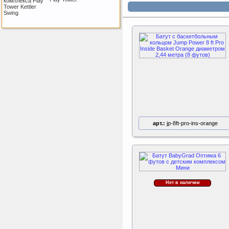
Triumph Nord
Пластиковый колпачок
к батуту Чемпион
80060, 80061, 80062,
80063
Пластиковый колпачок к
батутам Triumph Nord
Чемпион диаметром 244,
305, 366 и 427 см
ертикаль Наклонная
лестница с площадкой
для горки
арт.:
jp-8ft-pro-ins-orange
Наклонная лестница с
площадкой для горки к
ДСК Вертикаль
Perfetto Sport Дуга
каркаса для батута
Нет в наличии
Activity 10
Дуга каркаса для батута
Perfetto Sport Activity 10’
(305 см)