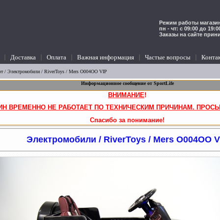
Режим работы магазин
пн - чт: с 09:00 до 19:
Заказы на сайте прин
Доставка
Оплата
Важная информация
Частые вопросы
Конта
рт
/
Электромобили
/ RiverToys / Mers O004OO VIP
Информационное сообщение от SportLife
ВНИМАНИЕ
!
ИН ВРЕМЕННО НЕ РАБОТАЕТ ПО ТЕХНИЧЕСКИМ ПРИЧИНАМ. ПРОСЬ
Спасибо за понимание!
Электромобили / RiverToys / Mers O004OO V