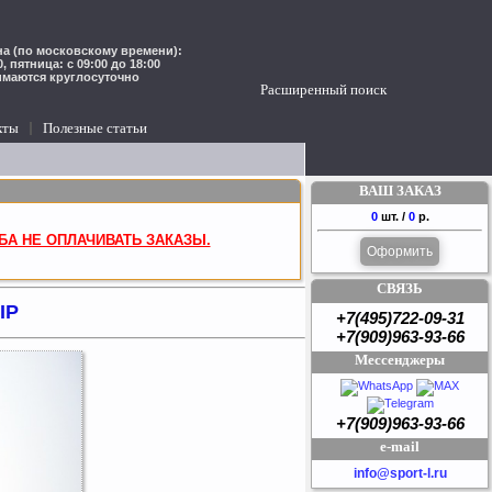
а (по московскому времени):
00, пятница: с 09:00 до 18:00
имаются круглосуточно
Расширенный поиск
кты
Полезные статьи
ВАШ ЗАКАЗ
0
шт. /
0
р.
БА НЕ ОПЛАЧИВАТЬ ЗАКАЗЫ.
Оформить
СВЯЗЬ
IP
+7(495)722-09-31
+7(909)963-93-66
Мессенджеры
+7(909)963-93-66
e-mail
info@sport-l.ru