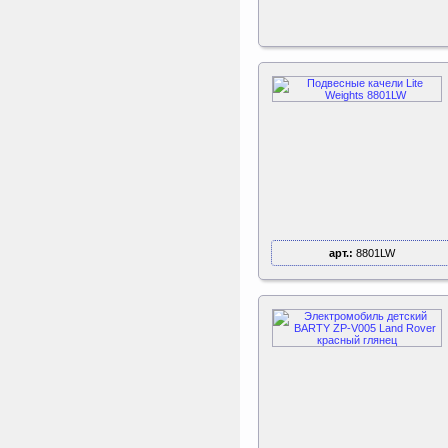
арт.:
8801LW