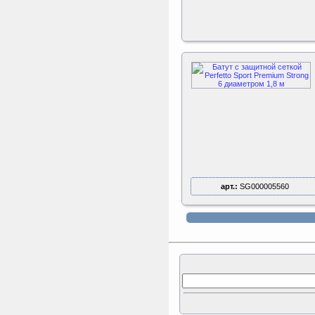
арт.:
SG000005560