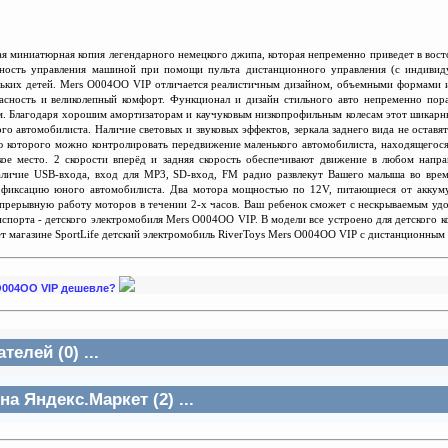
я миниатюрная копия легендарного немецкого джипа, которая непременно приведет в вос
нос
т
ь управления машиной при помощи пульта дистанционного управления (с индивиду
ньких детей. Mers O004OO VIP отличается реалистичным дизайном, объемными формами 
пасность и великолепный комфорт. Функционал и дизайн стильного авто непременно по
м. Благодаря хорошим амортизаторам и каучуковым низкопрофильным колесам этот шикарн
го автомобилиста. Наличие световых и звуковых эффектов, зеркала заднего вида не остав
ю которого можно контролировать передвижение маленького автомобилиста, находящего
кое место. 2 скорости вперёд и задняя скорость обеспечивают движение в любом напра
аличие USB-входа, вход для MP3, SD-вход, FM радио развлекут Вашего малыша во вре
 фиксацию юного автомобилиста. Два мотора мощностью по 12V, питающиеся от аккуму
епрерывную работу моторов в течении 2-х часов. Ваш ребенок сможет с нескрываемым уд
спорта - детского электромобиля Mers O004OO VIP. В модели все устроено для детского 
ет магазине SportLife детский электромобиль RiverToys Mers O004OO VIP с дистанционным 
s O004OO VIP дешевле?
елей (0) ...
а Яндекс.Маркет (2) ...