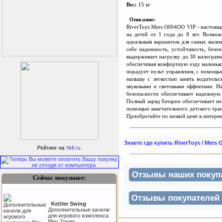
Вес:
15 кг
Описание:
RiverToys Mers O004OO VIP - настояща
на детей от 1 года до 8 ле
т
. Возмож
идеальным вариантом для самых мале
себе надежность, устойчивость, безо
выдерживает нагрузку до 30 килограм
обеспечивая комфортную езду маленько
порадует пульт управления, с помощь
малышу с легкостью занять водительс
звуковыми и световыми эффектами. Н
безопасности обеспечивает надежную
Полный заряд батареи обеспечивает н
помощью замечательного детского тран
Приобретайте по низкой цене в интерн
Sport Elite Каркас
батута 3,05м (Т-
Знаете где купить RiverToys / Mer
коннектор)
Рейтинг на
Yell.ru
.
Каркас батута Sport Elite
диаметром 3,05 метра
(10FT)
Отзывы наших покупат
Сейчас покупают:
Отзывы покупателей н
Kettler Swing
Дополнительные качели
для игрового комплекса
Play Tower