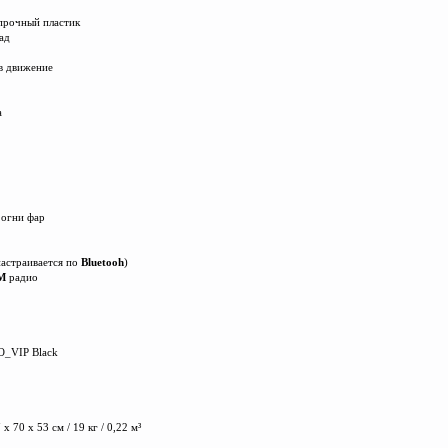
прочный пластик
зад
в движение
а
 огни фар
настраивается по
Bluetooh
)
M
радио
O_VIP Black
х 70 х 53 см / 19 кг / 0,22 м³