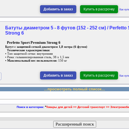
Добавить в заказ
Купить в рассрочку
Как куп
Батуты диаметром 5 - 8 футов (152 - 252 см) / Perfetto
Strong 6
Perfetto Sport Premium Strong 6
Батут с защитной сеткой диаметром 1,8 метра (6 футов)
Технические характеристики:
• Тип защитной сетки: внутренняя
• Рама: гальванизированная сталь, 38 х 1,5 мм
•
Максимальный вес пользователя:
150 кг
Добавить в заказ
Купить в рассрочку
Как куп
...просмотреть полный список...
*
Поиск в категории:
Товары для детей >> Детский транспорт >> Электромоб
Расширенный поиск