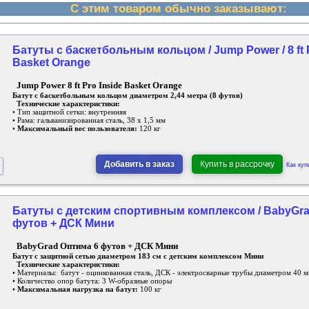
С этим товаром обычно заказывают:
Батуты с баскетбольным кольцом / Jump Power / 8 ft P
Basket Orange
Jump Power 8 ft Pro Inside Basket Orange
Батут с баскетбольным кольцом диаметром 2,44 метра (8 футов)
Технические характеристики:
• Тип защитной сетки: внутренняя
• Рама: гальванизированная сталь, 38 х 1,5 мм
•
Максимальный вес пользователя:
120 кг
Добавить в заказ
Купить в рассрочку
Как куп
Батуты с детским спортивным комплексом / BabyGra
футов + ДСК Мини
BabyGrad Оптима 6 футов + ДСК Мини
Батут с защитной сетью диаметром 183 см с детским комплексом Мини
Технические характеристики:
• Материалы: батут - оцинкованная сталь, ДСК - электросварные трубы диаметром 40 м
• Количество опор батута: 3 W-образные опоры
•
Максимальная нагрузка на батут:
100 кг