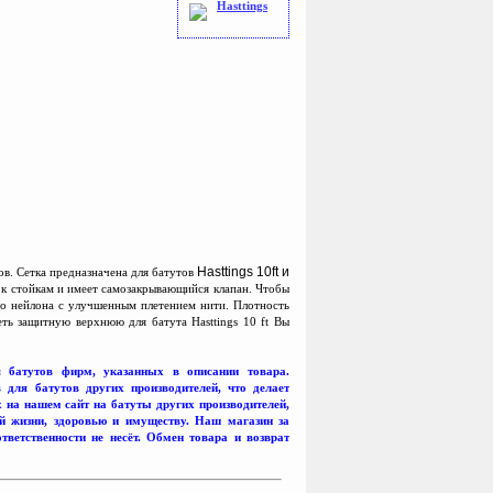
Hasttings
Hasttings
10ft
и
ов. Сетка предназначена для батутов
я к стойкам и имеет самозакрывающийся клапан. Чтобы
ого нейлона с улучшенным плетением нити. Плотность
сеть защитную верхнюю для батута Hasttings 10 ft Вы
я батутов фирм, указанных в описании товара.
ля батутов других производителей, что делает
на нашем сайт на батуты других производителей,
ей жизни, здоровью и имуществу. Наш магазин за
ветственности не несёт. Обмен товара и возврат