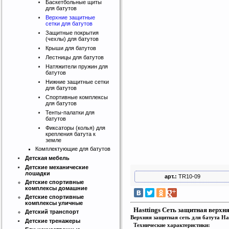
Баскетбольные щиты
для батутов
Верхние защитные
сетки для батутов
Защитные покрытия
(чехлы) для батутов
Крыши для батутов
Лестницы для батутов
Натяжители пружин для
батутов
Нижние защитные сетки
для батутов
Спортивные комплексы
для батутов
Тенты-палатки для
батутов
Фиксаторы (колья) для
крепления батута к
земле
Комплектующие для батутов
Детская мебель
Детские механические
лошадки
арт.:
TR10-09
Детские спортивные
Интернет магазин SportLife
комплексы домашние
Детские спортивные
Работаем на рынке спортивных
комплексы уличные
товаров с 2008 года!
Hasttings Сеть защитная верхняя
Детский транспорт
Верхняя защитная сеть для батута Hast
Детские тренажеры
Технические характеристики: