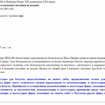
0ft и Hasttings Classic 10ft диаметром 3,04 метра
и в комплект поставки не входят
)
ти 160 г/м²)
хлест) / молния (
zip
)
7 см / - кг
ttings TR10-09 обеспечивает максимальную безопасность Вам и Вашим детям во время прыжк
5 ме
т
ра. Сеть безопасности устанавливаться по всему периметру батута, надежно крепитс
и взрослого человека, сеть безопасности изготовлена из прочного, эластичного и надежн
ки в комплект поставки не входят. Купить по низкой цене в интернет магазине SportLife 
ссии.
суары для батутов, представленные на нашем сайте, предназначены только дл
х фирм могут отличаться своими параметрами от комплектующих и аксессуаров д
е батуты. Приобретая и устанавливая комплектующие и аксессуары фирм, указанных 
тственность за несоответствие комплектующих и аксессуаров, причинение вреда сво
тующих и аксессуаров фирм, указанных на нашем сайте с батутами других фирм от