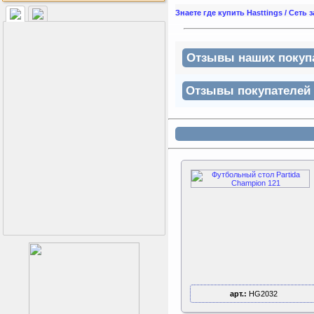
Как заставить женщину
Знаете где купить Hasttings / Сеть
заниматся спортом?
Отзывы наших покупат
Отзывы покупателей н
арт.:
HG2032