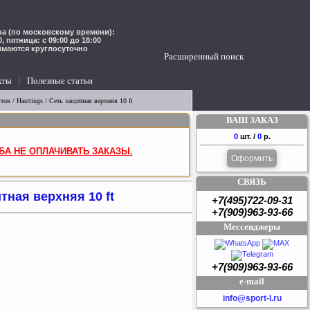
а (по московскому времени):
00, пятница: с 09:00 до 18:00
имаются круглосуточно
Расширенный поиск
кты
Полезные статьи
утов
/ Hasttings / Сеть защитная верхняя 10 ft
ВАШ ЗАКАЗ
0
шт. /
0
р.
БА НЕ ОПЛАЧИВАТЬ ЗАКАЗЫ.
Оформить
СВЯЗЬ
тная верхняя 10 ft
+7(495)722-09-31
+7(909)963-93-66
Мессенджеры
+7(909)963-93-66
e-mail
info@sport-l.ru