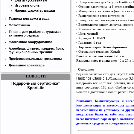
Ели искусственные
• Предназначена для батутов Hasttings 1
Игровые столы
• Стойки: рассчитана на 6 стоек (
стойк
Нарды, шахматы, шашки
• Материал сетки: нейлон (плотность ни
• Расположение сети: внутреннее
Техника для дома и сада
• Вход: самозакрывающийся клапан (вна
•
В комплекте:
защитная сетка, крепеж
Мототехника
• Упаковка: полиэтиленовая пленка
Бесплатная сборка и доставка
Товары для рыбалки, туризма и
• Цвет: черный
товара!
активного отдыха
• Артикул: TR10-09
Массажное оборудование
• Гарантия: 1 год
• Торговая марка:
Великобритания
Аэробика, фитнес, пилатес, йога,
• Страна изготовления:
Китай
функциональный тренинг
Высота защитной сетки:
170 см
Профессиональные тренажеры
Размеры и вес в упаковке:
40 х 27 х 1
Домашние тренажеры
Описание:
Верхняя защитная сеть для батута Has
НОВОСТИ
Hasttings
Classic 10ft
диаме
т
ром 3,0
выдержать вес не только ребенка, но 
Подарочный сертификат
нити составляет 160 г/м². Стойки сет
SportLife
можете с доставкой в любой регион Ро
Внимание! Комплектующие и аксес
Комплектующие и аксессуары данны
невозможным их установку на други
покупатель берет на себя всю отве
несоответствие параметров комплек
денежных средств не осуществляется.