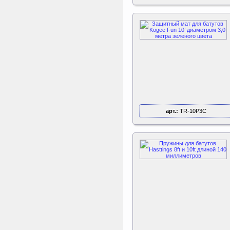
Чемпион 366 см
Набор стекловолоконных
трубок для батута
Triumph Nord Чемпион
366 см (полный круг)
ертикаль Наклонная
лестница с площадкой
для горки
Наклонная лестница с
площадкой для горки к
ДСК Вертикаль
арт.:
TR-10P3C
Triumph Nord
Пластиковый колпачок
к батуту Чемпион
80060, 80061, 80062,
80063
Пластиковый колпачок к
батутам Triumph Nord
Чемпион диаметром 244,
305, 366 и 427 см