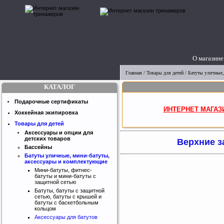
О магазине
Главная
/
Товары для детей
/
Батуты уличные,
КАТАЛОГ
Подарочные сертификаты
ИНТЕРНЕТ МАГАЗ
Хоккейная экипировка
Товары для детей
Аксессуары и опции для
детских товаров
Верхние за
Бассейны
Батуты уличные, мини-батуты,
аксессуары и комплектующие
Мини-батуты, фитнес-
батуты и мини-батуты с
защитной сетью
Батуты, батуты с защитной
сетью, батуты с крышей и
батуты с баскетбольным
кольцом
Аксессуары для батутов