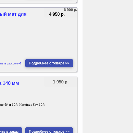
6 900 р.
4 950 р.
ный мат для
Подробнее о товаре >>
ить в рассрочку?
1 950 р.
а 140 мм
me 8ft и 10ft, Hasttings Sky 10ft
ть в заказ
Подробнее о товаре >>