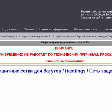
Режим работы магазин
пн - чт: с 09:00 до 19:
Заказы на сайте прин
Доставка
Оплата
Важная информация
Частые вопросы
Конта
 мини-батуты, аксессуары и комплектующие
/
Аксессуары для батутов
/
Верхние защитные сетки для бат
Информационное сообщение от SportLife
ВНИМАНИЕ
!
ИН ВРЕМЕННО НЕ РАБОТАЕТ ПО ТЕХНИЧЕСКИМ ПРИЧИНАМ. ПРОСЬ
Спасибо за понимание!
щитные сетки для батутов / Hasttings / Сеть защи