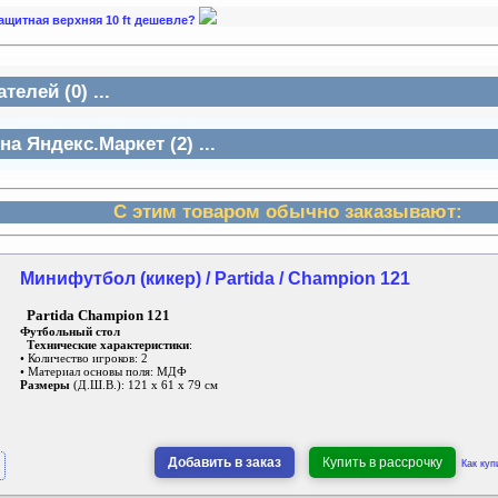
 защитная верхняя 10 ft дешевле?
елей (0) ...
а Яндекс.Маркет (2) ...
С этим товаром обычно заказывают:
Минифутбол (кикер) / Partida / Champion 121
Partida Champion 121
Футбольный стол
Технические характеристики
:
• Количество игроков: 2
• Материал основы поля: МДФ
Размеры
(Д.Ш.В.): 121 х 61 х 79 см
Добавить в заказ
Купить в рассрочку
Как куп