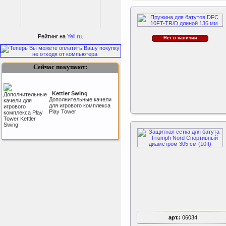
Sport Elite Каркас
батута 3,05м (Т-
коннектор)
Рейтинг на
Yell.ru
.
Нет в наличии
Каркас батута Sport Elite
диаметром 3,05 метра
(10FT)
Сейчас покупают:
Kettler Swing
Дополнительные качели
для игрового комплекса
Play Tower
Perfetto Sport Дуга
каркаса для батута
Activity 10
Дуга каркаса для батута
Perfetto Sport Activity 10’
(305 см)
Triumph Nord
арт.:
06034
Стекловолоконные
трубки для батута