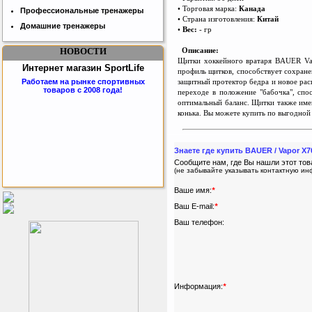
• Торговая марка:
Канада
Профессиональные тренажеры
• Страна изготовления:
Китай
Домашние тренажеры
•
Вес:
- гр
Описание:
НОВОСТИ
Щитки хоккейного вратаря BAUER Vap
Интернет магазин SportLife
профиль щитков, способствует сохран
защитный протектор бедра и новое рас
Работаем на рынке спортивных
товаров с 2008 года!
переходе в положение "бабочка", спо
оптимальный баланс. Щитки также име
конька. Вы можете купить по выгодной
Знаете где купить BAUER / Vapor X
Сообщите нам, где Вы нашли этот тов
(не забывайте указывать контактную и
Ваше имя:
*
Бесплатная сборка и доставка
товара!
Ваш E-mail:
*
Ваш телефон:
Информация:
*