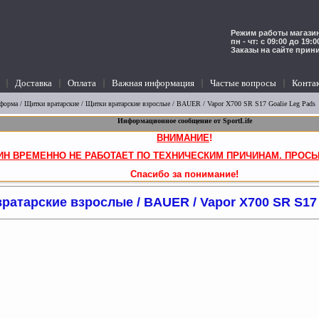
Режим работы магазин
пн - чт: с 09:00 до 19:
Заказы на сайте прин
Доставка
Оплата
Важная информация
Частые вопросы
Конта
 форма
/
Щитки вратарские
/
Щитки вратарские взрослые
/ BAUER / Vapor X700 SR S17 Goalie Leg Pads
Информационное сообщение от SportLife
ВНИМАНИЕ
!
ИН ВРЕМЕННО НЕ РАБОТАЕТ ПО ТЕХНИЧЕСКИМ ПРИЧИНАМ. ПРОСЬ
Спасибо за понимание!
ратарские взрослые / BAUER / Vapor X700 SR S17 