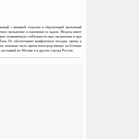
жаемый с внешней стороны и образующий зауженный
ичное скольжение и сцепление со льдом. Модель имеет
ивает повышенную стабильность при скольжении и при
 Tune Fit обеспечивает комфортную посадку щитка и
ать нижнюю часть щитка непосредственно на ботинке
 доставкой по Москве и в другие города России.