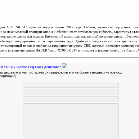
or X700 SR S17 взрослая модель сезона 2017 года. Гибкий, зауженный сердечник, су
ению максимальной площади опоры и обеспечивает оп
т
имальную гибкос
т
ь, гарантируя отл
положение щитка для голени. Внутренний канал, расположенный по длине щитка, обеспеч
собствует поддержанию ноги параллельно льду. Удобная и надежная система крепления
ют смещенный носок и снабжены тянущимся шнурком CRS, который позволяет зафиксиров
 цене вратарские щитки BAUER Vapor X700 SR S17 в интернет магазине SportLife с быстрой
700 SR S17 Goalie Leg Pads дешевле?
ар дешевле и мы постараемся предложить его на более выгодных условиях.
нформацию)