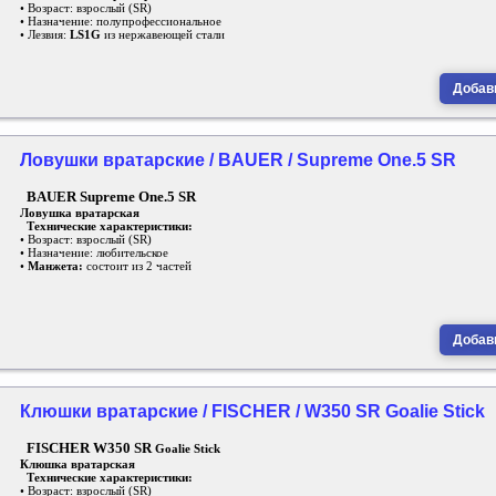
• Возраст: взрослый (SR)
• Назначение: полупрофессиональное
• Лезвия:
LS1G
из нержавеющей стали
Добави
Ловушки вратарские / BAUER / Supreme One.5 SR
BAUER Supreme One.5 SR
Ловушка вратарская
Технические характеристики:
• Возраст: взрослый (SR)
• Назначение: любительское
•
Манжета:
состоит из 2 частей
Добави
Клюшки вратарские / FISCHER / W350 SR Goalie Stick
FISCHER W350 SR
Goalie Stick
Клюшка вратарская
Технические характеристики:
• Возраст: взрослый (SR)