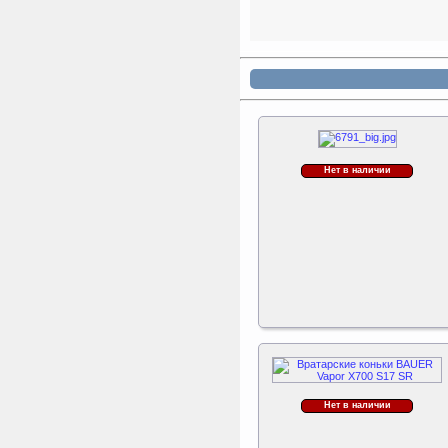
площадкой для горки к
ДСК Вертикаль
Perfetto Sport Дуга
каркаса для батута
Activity 10
Дуга каркаса для батута
Perfetto Sport Activity 10’
(305 см)
Нет в наличии
Нет в наличии