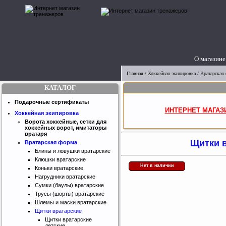
О магазине
Главная
/
Хоккейная экипировка
/
Вратарская
КАТАЛОГ
Подарочные сертификаты
ИНТЕРНЕТ МАГАЗ
Хоккейная экипировка
Ворота хоккейные, сетки для
хоккейных ворот, имитаторы
вратаря
Щитки в
Вратарская форма
Блины и ловушки вратарские
Клюшки вратарские
Нет в наличии
Коньки вратарские
Нагрудники вратарские
Сумки (баулы) вратарские
Трусы (шорты) вратарские
Шлемы и маски вратарские
Щитки вратарские
Щитки вратарские
детские