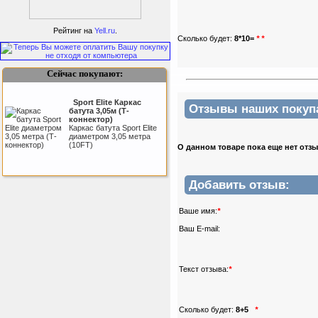
Подарочный сертификат
SportLife
Рейтинг на
Yell.ru
.
Сколько будет:
8*10=
*
*
Сейчас покупают:
Sport Elite Каркас
Отзывы наших покупат
батута 3,05м (Т-
коннектор)
Каркас батута Sport Elite
Как заставить женщину
диаметром 3,05 метра
заниматся спортом?
(10FT)
О данном товаре пока еще нет отз
Добавить отзыв:
Kettler Swing
Ваше имя:
*
Дополнительные качели
для игрового комплекса
Ваш E-mail:
Play Tower
Текст отзыва:
*
ертикаль Наклонная
лестница с площадкой
для горки
Сколько будет:
8+5
*
Наклонная лестница с