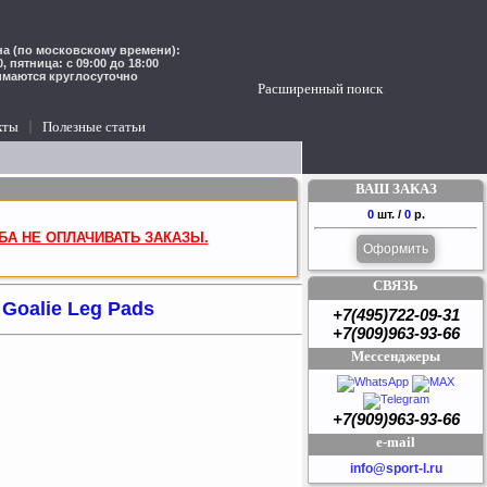
а (по московскому времени):
00, пятница: с 09:00 до 18:00
имаются круглосуточно
Расширенный поиск
кты
Полезные статьи
ВАШ ЗАКАЗ
0
шт. /
0
р.
БА НЕ ОПЛАЧИВАТЬ ЗАКАЗЫ.
Оформить
СВЯЗЬ
Goalie Leg Pads
+7(495)722-09-31
+7(909)963-93-66
Мессенджеры
+7(909)963-93-66
e-mail
info@sport-l.ru