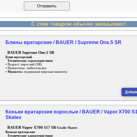
С этим товаром обычно заказывают:
Блины вратарские / BAUER / Supreme One.5 SR
BAUER Supreme One.5 SR
Блин вратарский
Технические характеристики:
• Возраст: взрослый (SR)
• Назначение: любительское
•
Манжета:
подвижная широкая манжета
Добави
Коньки вратарские взрослые / BAUER / Vapor X700 S1
Skates
BAUER Vapor X700 S17 SR
Goalie Skates
Коньки вратарские
Технические характеристики: