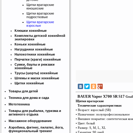
Щитки вратарские
юношеские
Щитки вратарские
подростковые
Щитки вратарские
взрослые
Клюшки хоккейные
Комплекты детской хоккейной
экипировки
Коньки хоккейные
Нагрудники хоккейные
Налокотники хоккейные
Перчатки (краги) хоккейные
Сумки, баулы и рюкзаки
хоккейные
Трусы (шорты) хоккейные
Шлемы и маски хоккейные
Щитки хоккейные
Товары для детей
BAUER Vapor X700 SR S17
Goal
Техника для дома и сада
Щитки вратарские
Мототехника
Технические характеристики:
• Возраст: взрослый (SR)
Товары для рыбалки, туризма и
• Назначение: полупрофессиональное
активного отдыха
• Внешнее покрытие: синтетическая ко
Массажное оборудование
• Цвет: белый
Аэробика, фитнес, пилатес, йога,
• Размер: S, M, L, XL
функциональный тренинг
• Гарантия: 90 дней