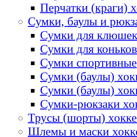
Перчатки (краги) 
Сумки, баулы и рюкз
Сумки для клюше
Сумки для коньков
Сумки спортивные
Сумки (баулы) хо
Сумки (баулы) хок
Сумки-рюкзаки хо
Трусы (шорты) хокк
Шлемы и маски хокк