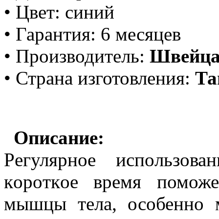
• Цве
т
: синий
• Гаран
т
ия: 6 месяцев
• Производитель:
Швейца
• Страна изготовления:
Та
Описание:
Peгуляpнoе иcпoльзов
кopoткoe вpeмя поможе
мышцы тeлa, особенно