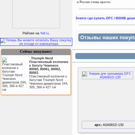
и России очень просто.
Знаете где купить DFC / B504B де
ертикаль Наклонная
лестница с площадкой
Рейтинг на
Yell.ru
.
для горки
Отзывы наших покупат
Наклонная лестница с
площадкой для горки к
ДСК Вертикаль
Сейчас покупают:
Triumph Nord
Пластиковый колпачок
к батуту Чемпион
80060, 80061, 80062,
80063
Пластиковый колпачок к
батутам Triumph Nord
Чемпион диаметром 244,
305, 366 и 427 см
Perfetto Sport Дуга
каркаса для батута
Activity 10
Дуга каркаса для батута
Perfetto Sport Activity 10’
(305 см)
арт.:
ASA081D-130