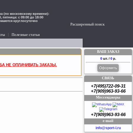
а (по московскому времени):
00, пятница: с 09:00 до 18:00
имаются круглосуточно
Расширенный поиск
кты
Полезные статьи
ВАШ ЗАКАЗ
0
шт. /
0
р.
БА НЕ ОПЛАЧИВАТЬ ЗАКАЗЫ.
Оформить
СВЯЗЬ
+7(495)722-09-31
+7(909)963-93-66
Мессенджеры
+7(909)963-93-66
e-mail
info@sport-l.ru