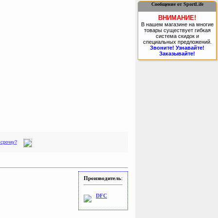
Сообщение от SportLife
ВНИМАНИЕ!
В нашем магазине на многие
товары существует гибкая
система скидок и
специальных предложений.
Звоните! Узнавайте!
Заказывайте!
ссрочку?
Производитель
:
DFC