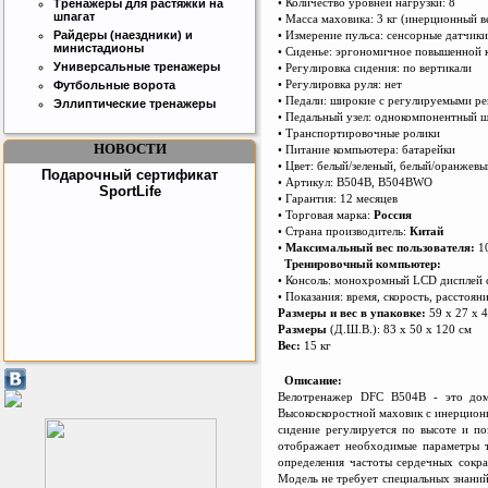
• Количество уровней нагрузки: 8
Тренажёры для растяжки на
шпагат
• Масса маховика: 3 кг (инерционный ве
• Измерение пульса: сенсорные датчики
Райдеры (наездники) и
министадионы
• Сиденье: эргономичное повышенной 
Универсальные тренажеры
• Регулировка сидения: по вертикали
• Регулировка руля: нет
Футбольные ворота
• Педали: широкие с регулируемыми р
Эллиптические тренажеры
• Педальный узел: однокомпонентный 
• Транспортировочные ролики
НОВОСТИ
• Питание компьютера: батарейки
• Цвет: белый/зеленый, белый/оранжевы
Подарочный сертификат
• Артикул: B504B, B504BWO
SportLife
• Гарантия: 12 месяцев
• Торговая марка:
Россия
• Страна производитель:
Китай
•
Максимальный вес пользователя:
1
Тренировочный компьютер:
• Консоль: монохромный LCD дисплей 
• Показания: время, скорос
т
ь, расстояни
Размеры и вес в упаковке:
59 х 27 х 4
Размеры
(Д.Ш.В.): 83 х 50 х 120 см
Вес:
15 кг
Как заставить женщину
Описание:
заниматся спортом?
Велотренажер DFC B504B - это дома
Высокоскоростной маховик с инерционн
сидение регулируется по высоте и п
отображает необходимые параметры тр
определения частоты сердечных сокр
Модель не требует специальных знаний