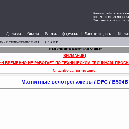
Режим работы магазин
пн - чт: с 09:00 до 19:
Заказы на сайте прин
Доставка
Оплата
Важная информация
Частые вопросы
Конта
еры
/
Магнитные велотренажеры
/ DFC / B504B
Информационное сообщение от SportLife
ВНИМАНИЕ
!
ИН ВРЕМЕННО НЕ РАБОТАЕТ ПО ТЕХНИЧЕСКИМ ПРИЧИНАМ. ПРОСЬ
Спасибо за понимание!
Магнитные велотренажеры / DFC / B504B