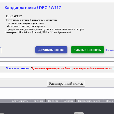
Кардиодатчики / DFC / W117
DFC W117
Нагрудный датчик + наручный монитор
Технические характеристики:
• Материал: пластик, полиуретан
• Предназначен для измерения пульса в цикличных видах спорта
Размеры:
50 х 44 мм (часов), 360 х 30 мм (ремешка)
Добавить в заказ
Купить в рассрочку
Как куп
*
Поиск в категории:
Домашние тренажеры >> Велотренажеры >> Магнитные велот
Расширенный поиск
Сертификаты
Бренды
Новости
Ссылки
Интересное видео
Прайс