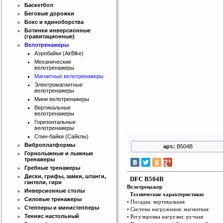
Баскетбол
Беговые дорожки
Бокс и единоборства
Ботинки инверсионные
(гравитационные)
Велотренажеры
Аэробайки (AirBike)
Механические
велотренажеры
Магнитные велотренажеры
Электромагнитные
велотренажеры
Мини велотренажеры
Вертикальные
велотренажеры
Горизонтальные
Интернет магазин SportLife
велотренажеры
Работаем на рынке спортивных
Спин-байки (Сайклы)
товаров с 2008 года!
Виброплатформы
арт.:
B504B
Горнолыжные и лыжные
тренажеры
Гребные тренажеры
Диски, грифы, замки, штанги,
DFC B504B
гантели, гири
Велотренажер
Инверсионные столы
Технические характеристики:
Силовые тренажеры
• Посадка: вертикальная
Степперы и министепперы
• Система нагружения: магнитная
Бесплатная сборка и доставка
Теннис настольный
• Регулировка нагрузки: ручная
товара!