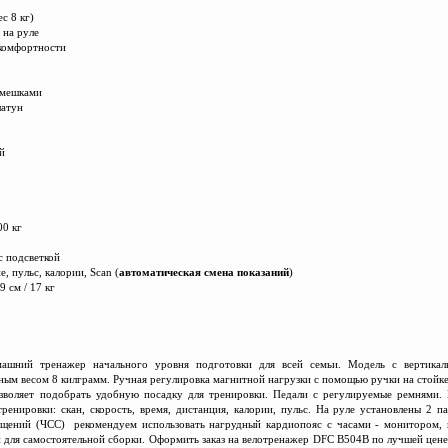
с 8 кг)
 на руле
комфортности
емешками
шатун
й
00 кг
с подсве
т
кой
е, пульс, калории, Scan (
автоматическая смена показаний
)
9 см / 17 кг
шний тренажер начального уровня подготовки для всей семьи. Модель с вертикал
ым весом 8 килграмм. Ручная регулировка магнитной нагрузки с помощью ручки на стойк
озволяет подобрать удобную посадку для тренировки. Педали с регулируемые ремнями
енировки: скан, скорость, время, дистанция, калории, пульс. На руле установлены 2 п
ащений (ЧСС) рекомендуем использовать нагрудный кардиопояс с часами - монитором, 
 для самостоятельной сборки. Оформить заказ на велотренажер DFC B504B по лучшей цене 