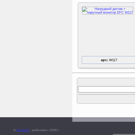
Kettler Swing
Дополнительные качели
для игрового комплекса
Play Tower
Sport Elite Каркас
батута 3,05м (Т-
коннектор)
Каркас батута Sport Elite
арт.:
W117
диаметром 3,05 метра
(10FT)
©
SportLife
- работаем c 2008 г.