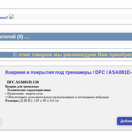
шевле?
елей (0) ...
С этим товаром мы рекомендуем Вам приобрес
Коврики и покрытия под тренажеры / DFC / ASA081D-
DFC ASA081D-130
Коврик для тренажера
Технические характеристики:
• Назначение: защита пола
• Обеспечивает дополнительную шумоизоляцию и поглощение вибрации
Размеры
(Д.Ш.В.): 130 х 90 х 0,6 см
Добави