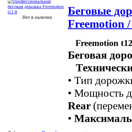
Беговые до
Нет в наличии
Freemotion /
Freemotion t12
Беговая дор
Технические
• Тип дорожк
• Мощность дв
Rear
(переме
•
Максимальн