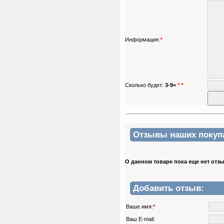
ертикаль Наклонная
лестница с площадкой
Информация:
*
для горки
Наклонная лестница с
площадкой для горки к
ДСК Вертикаль
Сколько будет:
3-9=
*
*
Sport Elite Каркас
батута 3,05м (Т-
коннектор)
Каркас батута Sport Elite
диаметром 3,05 метра
(10FT)
Отзывы наших покупат
О данном товаре пока еще нет отз
Добавить отзыв:
Ваше имя:
*
Ваш E-mail: