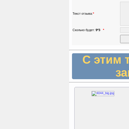
Текст отзыва:
*
Сколько будет:
9*3
*
С этим 
за