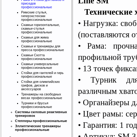
Line SM
приседов
профессиональные
Технические х
Римские стулья,
гиперэкстензии
профессиональные
• Нагрузка: сво
Скамьи горизонтальные,
скамьи-стулья
(поставляются о
профессиональные
Скамьи для жима
профессиональные
• Рама: прочн
Скамьи и тренажеры для
пресса профессиональные
профильной тру
Скамьи Скотта
профессиональные
Скамьи универсальные
• 13 точек фикс
профессиональные
Стойки для гантелей и гирь
профессиональные
• Турник для
Стойки для олимпийских
грифов, дисков и
различным хват
аксессуаров
Тренажеры на свободных
весах профессиональные
• Органайзеры д
Турники и брусья
профессиональные
• Цвет рамы: се
Системы силовых реактивных
тренировок
Степперы профессиональные
• Гаран
т
ия: 1 го
Эллиптические тренажеры
профессиональные
• Артикул: SM 3