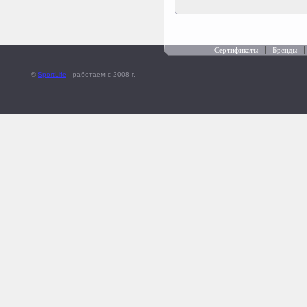
Сертификаты
Бренды
©
SportLife
- работаем c 2008 г.