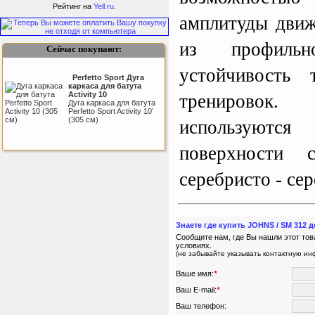
Рейтинг на
Yell.ru
.
амплитуды движ
из профильн
Сейчас покупают:
устойчивость 
Perfetto Sport Дуга
каркаса для батута
Activity 10
тренировок.
Дуга каркаса для батута
Как заставить женщину
Perfetto Sport Activity 10’
заниматся спортом?
(305 см)
используютс
поверхности 
Triumph Nord
Пластиковый колпачок
серебристо - сер
к батуту Чемпион
80060, 80061, 80062,
80063
Пластиковый колпачок к
батутам Triumph Nord
Чемпион диаметром 244,
305, 366 и 427 см
Знаете где купить JOHNS / SM 312
Сообщите нам, где Вы нашли этот тов
условиях.
(не забывайте указывать контактную и
Kettler Swing
Ваше имя:
*
Дополнительные качели
для игрового комплекса
Ваш E-mail:
*
Play Tower
Ваш телефон: