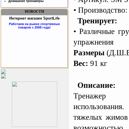
Домашние тренажеры
• Производство
НОВОСТИ
Интернет магазин SportLife
Тренирует:
Работаем на рынке спортивных
товаров с 2008 года!
• Различные гр
упражнения
Размеры
(Д.Ш.В
Вес:
91 кг
Бесплатная сборка и доставка
товара!
Описание:
Тренажер д
использования.
тяжелых жимов 
Подарочный сертификат
возможностью
SportLife