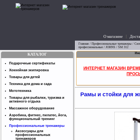
О магазине
Доста
вопросы
Главная
/
Профессиональные тренажеры
/
Сил
профессиональные
/ JOHNS / SM 312
Инф
КАТАЛОГ
Подарочные сертификаты
ИНТЕРНЕТ МАГАЗИН ВРЕМ
Хоккейная экипировка
ПРОСЬ
Товары для детей
Техника для дома и сада
Мототехника
Рамы и стойки для 
Товары для рыбалки, туризма и
активного отдыха
Массажное оборудование
Аэробика, фитнес, пилатес, йога,
функциональный тренинг
Профессиональные тренажеры
Аксессуары для
профессиональных
тренажеров