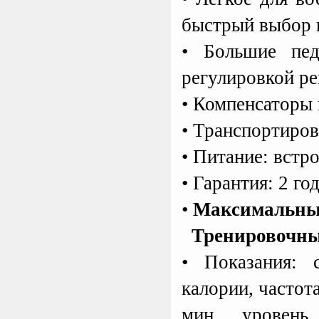
быстрый выбор 
Kettler Swing
Дополнительные качели
• Большие пе
для игрового комплекса
Play Tower
регулировкой р
• Компенсаторы 
Perfetto Sport Дуга
каркаса для батута
• Транспортиро
Activity 10
Дуга каркаса для батута
Perfetto Sport Activity 10’
• Питание: вс
т
ро
(305 см)
• Гарантия: 2 го
•
Максимальный
Тренировочны
• Показания: с
калории, частота
мин, уровень 