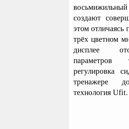
восьмижильн
создают совер
этом отличаясь
трёх цветном м
дисплее ото
параметров т
регулировка с
тренажере до
технология Ufit.