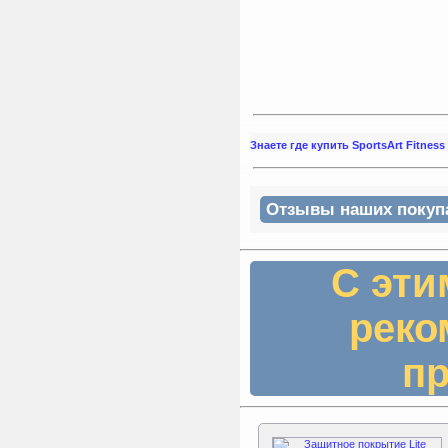
Знаете где купить SportsArt Fitnes
Отзывы наших покупат
С эти
реко
пр