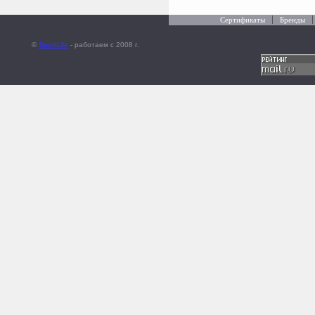
Сертификаты
Бренды
©
SportLife
- работаем c 2008 г.