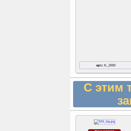
арт.:
fc_2000
С этим 
за
Нет в наличии