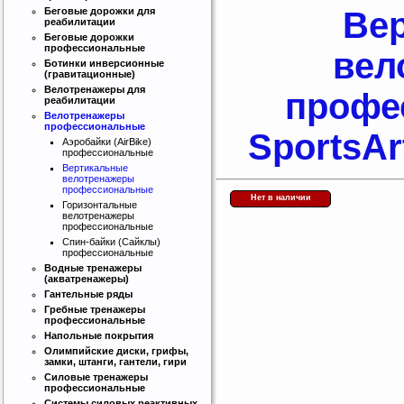
Беговые дорожки для
Ве
реабилитации
Беговые дорожки
профессиональные
вел
Ботинки инверсионные
(гравитационные)
Велотренажеры для
профе
реабилитации
Велотренажеры
профессиональные
SportsArt
Аэробайки (AirBike)
профессиональные
Вертикальные
велотренажеры
профессиональные
Нет в наличии
Горизонтальные
велотренажеры
профессиональные
Спин-байки (Сайклы)
профессиональные
Водные тренажеры
(акватренажеры)
Гантельные ряды
Гребные тренажеры
профессиональные
Напольные покрытия
Олимпийские диски, грифы,
замки, штанги, гантели, гири
Интернет магазин SportLife
Силовые тренажеры
профессиональные
Работаем на рынке спортивных
товаров с 2008 года!
Системы силовых реактивных