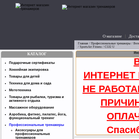
О магазине
Доста
вопросы
Главная
/
Профессиональные тренажеры
/
Вел
/ SportsArt Fitness / C532 U
Инф
КАТАЛОГ
Подарочные сертификаты
Хоккейная экипировка
ИНТЕРНЕТ
Товары для детей
Техника для дома и сада
НЕ РАБОТА
Мототехника
Товары для рыбалки, туризма и
ПРИЧИН
активного отдыха
Массажное оборудование
ОПЛАЧ
Аэробика, фитнес, пилатес, йога,
функциональный тренинг
Профессиональные тренажеры
Спасиб
Аксессуары для
профессиональных
тренажеров