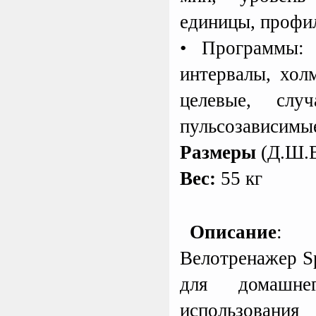
единицы, профил
• Программы: 
интервалы, холм
целевые, случ
пульсозависимы
Размеры
(Д.Ш.В.
Вес:
55 кг
Описание
:
Велотренажер Sp
для домашне
использов