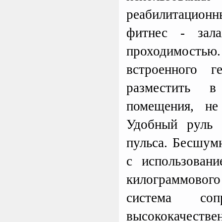
реабилитацион
фитнес - зал
проходимость
встроенного г
разместить 
помещения, не
Удобный руль 
пульса. Бесшум
с использовани
килограммовог
система соп
высококачес