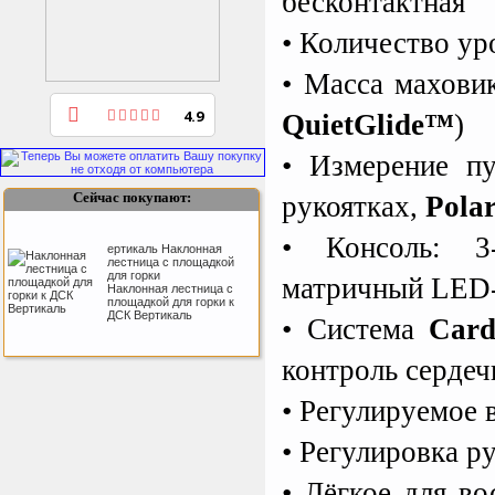
бесконтактная
• Количество ур
Как заставить женщину
• Масса махови
заниматся спортом?
Sport Elite Каркас
батута 3,05м (Т-
4.9
QuietGlide™
)
коннектор)
Каркас батута Sport Elite
диаметром 3,05 метра
• Измерение пу
(10FT)
Сейчас покупают:
рукоятках,
Pola
• Консоль: 3
ертикаль Наклонная
лестница с площадкой
для горки
матричный LED-
Наклонная лестница с
площадкой для горки к
ДСК Вертикаль
• Система
Card
контроль сердеч
Triumph Nord
Пластиковый колпачок
к батуту Чемпион
• Регулируемое 
80060, 80061, 80062,
80063
Пластиковый колпачок к
• Регулировка ру
батутам Triumph Nord
Чемпион диаметром 244,
305, 366 и 427 см
• Лёгкое для в