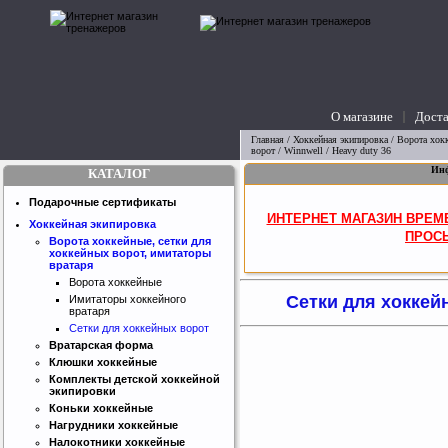
О магазине
Доста
вопросы
Главная
/
Хоккейная экипировка
/
Ворота хокк
ворот
/ Winnwell / Heavy duty 36
Инф
КАТАЛОГ
Подарочные сертификаты
ИНТЕРНЕТ МАГАЗИН ВРЕМ
Хоккейная экипировка
ПРОСЬ
Ворота хоккейные, сетки для
хоккейных ворот, имитаторы
вратаря
Ворота хоккейные
Сетки для хоккейн
Имитаторы хоккейного
вратаря
Сетки для хоккейных ворот
Вратарская форма
Клюшки хоккейные
Комплекты детской хоккейной
экипировки
Коньки хоккейные
Нагрудники хоккейные
Налокотники хоккейные