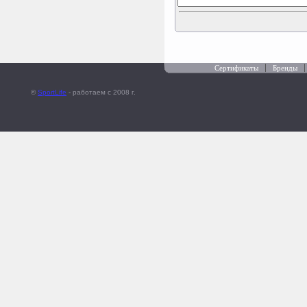
Сертификаты
Бренды
©
SportLife
- работаем c 2008 г.