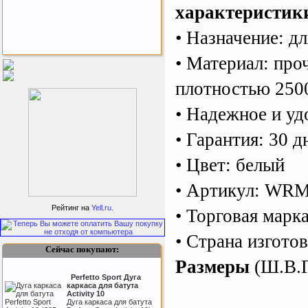
характеристик
• Назначение: д
• Материал: про
Бесплатная сборка и доставка
товара!
плотностью 250
• Надежное и уд
• Гарантия: 30 д
• Цвет: белый
Подарочный сертификат
• Артикул: WR
SportLife
Рейтинг на
Yell.ru
.
• Торговая марка
• Страна изго
т
ов
Сейчас покупают:
Размеры
(Ш.В.Г.
Perfetto Sport Дуга
каркаса для батута
Activity 10
Дуга каркаса для батута