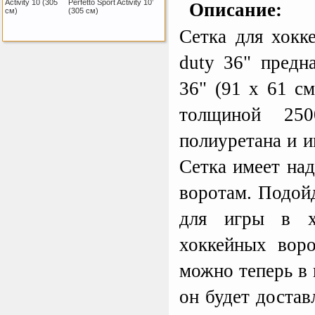
Как заставить женщину
Perfetto Sport Activity 10’
Описание:
заниматся спортом?
(305 см)
Сетка для хокк
duty 36" предн
Sport Elite Каркас
батута 3,05м (Т-
коннектор)
36" (91 x 61 см
Каркас батута Sport Elite
диаметром 3,05 метра
(10FT)
толщиной 25
полиуретана и 
Kettler Swing
Сетка имеет над
Дополнительные качели
для игрового комплекса
Play Tower
воротам. Подойд
для игры в хо
хоккейных вор
ертикаль Наклонная
лестница с площадкой
для горки
можно теперь в 
Наклонная лестница с
площадкой для горки к
ДСК Вертикаль
он будет достав