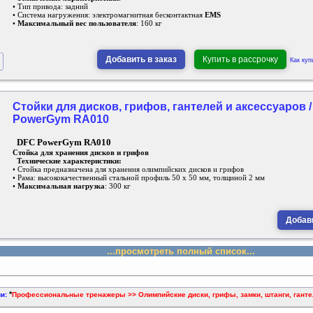
• Тип привода: задний
• Система нагружения: электромагнитная бесконтактная
EMS
•
Максимальный вес пользователя
: 160 кг
Добавить в заказ
Купить в рассрочку
Как куп
Стойки для дисков, грифов, гантелей и аксессуаров /
PowerGym RA010
DFC PowerGym RA010
Стойка для хранения дисков и грифов
Технические характеристики:
• Стойка предназначена для хранения олимпийских дисков и грифов
• Рама: высококачественный стальной профиль 50 х 50 мм, толщиной 2 мм
•
Максимальная нагрузка
: 300 кг
Добави
...просмотреть полный список...
*
ии:
Профессиональные тренажеры >> Олимпийские диски, грифы, замки, штанги, гантел