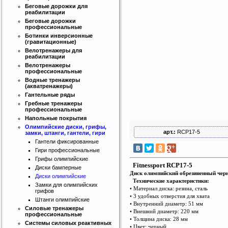
Беговые дорожки для
реабилитации
Беговые дорожки
профессиональные
Ботинки инверсионные
(гравитационные)
Велотренажеры для
реабилитации
Велотренажеры
профессиональные
Водные тренажеры
(акватренажеры)
Гантельные ряды
Гребные тренажеры
профессиональные
Напольные покрытия
Олимпийские диски, грифы,
арт.:
RCP17-5
замки, штанги, гантели, гири
Гантели фиксированные
Гири профессиональные
Грифы олимпийские
Fitnessport RCP17-5
Диски бамперные
Диск олимпийский обрезиненный чер
Диски олимпийские
Технические характеристики:
Замки для олимпийских
• Материал диска: резина, сталь
грифов
• 3 удобных отверстия для хва
т
а
Штанги олимпийские
• Вну
т
ренний диаметр: 51 мм
Силовые тренажеры
• Внешний диаметр: 220 мм
профессиональные
• Толщина диска: 28 мм
Системы силовых реактивных
• Цвет: черный