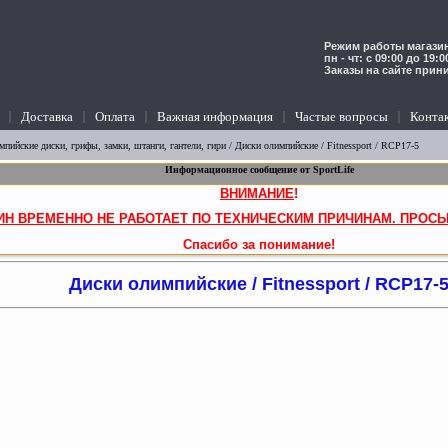
Режим работы магазин
пн - чт: с 09:00 до 19:
Заказы на сайте прин
Доставка
Оплата
Важная информация
Частые вопросы
Конта
мпийские диски, грифы, замки, штанги, гантели, гири
/
Диски олимпийские
/ Fitnessport / RCP17-5
Информационное сообщение от SportLife
ВНИМАНИЕ
!
ИН ВРЕМЕННО НЕ РАБОТАЕТ ПО ТЕХНИЧЕСКИМ ПРИЧИНАМ. ПРОСЬ
Спасибо за понимание!
Диски олимпийские / Fitnessport / RCP17-