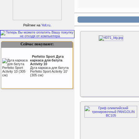
Подарочный сертификат
SportLife
Рейтинг на
Yell.ru
.
Сейчас покупают:
Perfetto Sport Дуга
каркаса для батута
Activity 10
Дуга каркаса для батута
Как заставить женщину
Perfetto Sport Activity 10’
заниматся спортом?
(305 см)
Kettler Swing
Дополнительные качели
для игрового комплекса
Play Tower