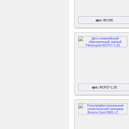
ертикаль Наклонная
лестница с площадкой
для горки
Наклонная лестница с
площадкой для горки к
ДСК Вертикаль
арт.:
BC105
Tatonka Thermo 250
Термокружка
Sport Elite Каркас
батута 3,05м (Т-
коннектор)
Каркас батута Sport Elite
диаметром 3,05 метра
арт.:
RCP17-1.25
(10FT)