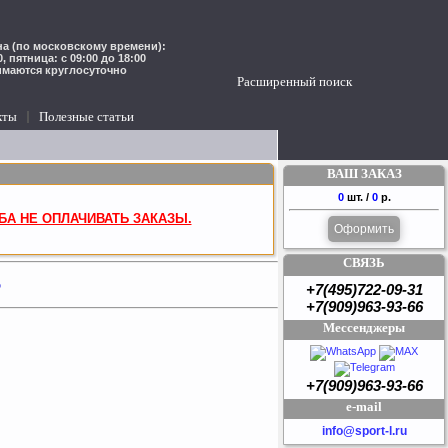
а (по московскому времени):
00, пятница: с 09:00 до 18:00
имаются круглосуточно
Расширенный поиск
кты
Полезные статьи
ВАШ ЗАКАЗ
0
шт. /
0
р.
БА НЕ ОПЛАЧИВАТЬ ЗАКАЗЫ.
Оформить
СВЯЗЬ
5
+7(495)722-09-31
+7(909)963-93-66
Мессенджеры
+7(909)963-93-66
e-mail
info@sport-l.ru