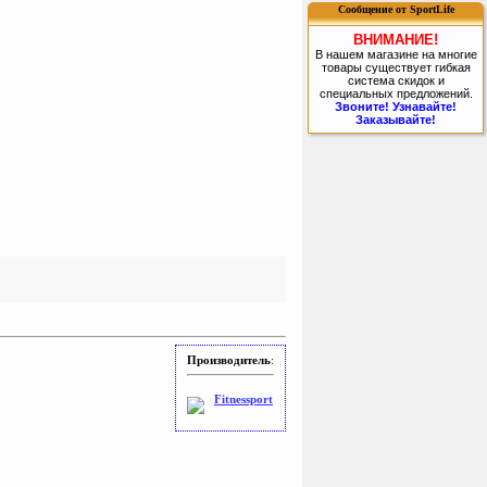
Сообщение от SportLife
ВНИМАНИЕ!
В нашем магазине на многие
товары существует гибкая
система скидок и
специальных предложений.
Звоните! Узнавайте!
Заказывайте!
Производитель
:
Fitnessport