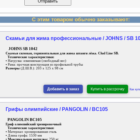
С этим товаром обычно заказывают:
Скамьи для жима профессиональные / JOHNS / SB 1
JOHNS SB 1042
Скамья силовая, горизонтальная для жима штанги лёжа. Clud Line SB.
Технические характеристики:
• Нагрузка: изменяемая (свободный вес)
• Рама: прочная конструкция из профильной трубы
Размеры
(Д.Ш.В.): 203 х 125 х 98 см
Добавить в заказ
Купить в рассрочку
Как куп
Грифы олимпийские / PANGOLIN / BC105
PANGOLIN BC105
Гриф олимпийский тренировочный
Технические характеристики:
• Материал: хромированная сталь
• Длина грифа: 1530 мм
•
Максимальная нагрузка:
250 кг