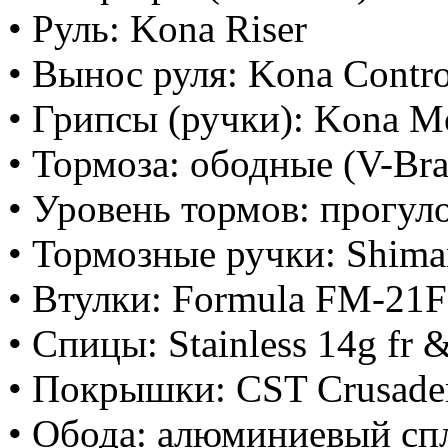
• Руль: Kona Riser
• Вынос руля: Kona Contro
• Грипсы (ручки): Kona M
• Тормоза: ободные (V-Br
• Уровень тормов: прогу
• Тормозные ручки: Shim
• Втулки: Formula FM-21
• Спицы: Stainless 14g fr &
• Покрышки: CST Crusade
• Обода: алюминиевый спл