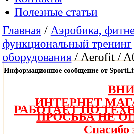
Полезные статьи
Главная
/
Аэробика, фитнес
функциональный тренинг
оборудования
/ Aerofit / 
Информационное сообщение от SportLi
ВН
ИНТЕРНЕТ МАГ
РАБОТАЕТ ПО ТЕ
ПРОСЬБА НЕ О
Спасибо 