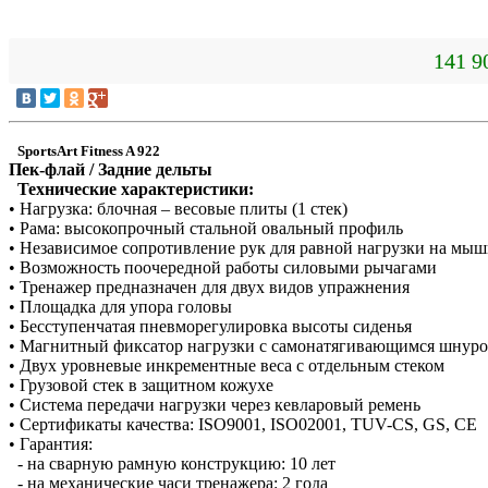
141 9
SportsArt Fitness A 922
Пек-флай / Задние дельты
Технические характеристики:
• Нагрузка: блочная – весовые плиты (1 стек)
• Рама: высокопрочный стальной овальный профиль
• Независимое сопротивление рук для равной нагрузки на мы
• Возможность поочередной работы силовыми рычагами
• Тренажер предназначен для двух видов упражнения
• Площадка для упора головы
• Бесступенчатая пневморегулировка высоты сиденья
• Магнитный фиксатор нагрузки с самонатягивающимся шнур
• Двух уровневые инкрементные веса с отдельным стеком
• Грузовой стек в защитном кожухе
• Система передачи нагрузки через кевларовый ремень
• Сертификаты качества: ISO9001, ISO02001, TUV-CS, GS, CE
• Гарантия:
- на сварную рамную конструкцию: 10 лет
- на механические часи тренажера: 2 года