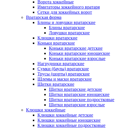
Ворота хоккейные
Имитаторы хоккейного вратаря
Сетки для хоккейных ворот
Вратарская форма
Блины и ловушки вратарские
Блины вратарские
Ловушки вратарские
Клюшки вратарские
Коньки вратарские
Коньки вратарские детские
Коньки вратарские юношеские
Коньки вратарские взрослые
Нагрудники вратарские
Сумки (баулы) вратарские
Трусы (шорты) вратарские
Шлемы и маски вратарские
Щитки вратарские
Щитки вратарские детские
Щитки вратарские юношеские
Щитки вратарские подростковые
Щитки вратарские взрослые
Клюшки хоккейные
Клюшки хоккейные детские
Клюшки хоккейные юношеские
Клюшки хоккейные подростковые