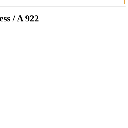
s / A 922