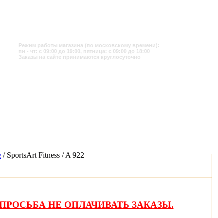
Режим работы магазина (по московскому времени):
пн - чт: с 09:00 до 19:00, пятница: с 09:00 до 18:00
Заказы на сайте принимаются круглосуточно
е
/ SportsArt Fitness / A 922
ПРОСЬБА НЕ ОПЛАЧИВАТЬ ЗАКАЗЫ.