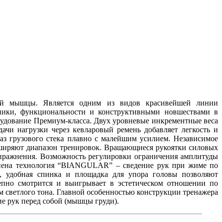
ной мышцы. Является одним из видов красивейшей линии
аники, функциональности и конструктивными новшествами в
рудование Премиум-класса. Двух уровневые инкрементные веса
чи нагрузки через кевларовый ремень добавляет легкость и
аз грузового стека плавно с малейшим усилием. Независимое
ширяют диапазон тренировок. Вращающиеся рукоятки силовых
пражнения. Возможность регулировки ограничения амплитуды
менена технология “BIANGULAR” – сведение рук при жиме по
е, удобная спинка и площадка для упора головы позволяют
лепно смотрится и выигрывает в эстетическом отношении по
 светлого тона. Главной особенностью конструкции тренажера
ие рук перед собой (мышцы груди).