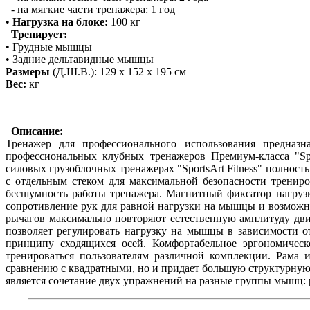
- на мягкие части тренажера: 1 год
•
Нагрузка на блоке:
100 кг
Тренирует:
• Грудные мышцы
• Задние дельтавидные мышцы
Размеры
(Д.Ш.В.): 129 х 152 х 195 см
Вес:
кг
Описание:
Тренажер для профессионального использования предна
профессиональных клубных тренажеров Премиум-класса "Spo
силовых грузоблочных тренажерах "SportsArt Fitness" полнос
т
ь
с отдельным стеком для максимальной безопасности тренир
бесшумность работы тренажера. Магнитный фиксатор нагрузк
сопротивление рук для равной нагрузки на мышцы и возмож
рычагов максимально повторяют естественную амплитуду дв
позволяет регулировать нагрузку на мышцы в зависимости 
принципу сходящихся осей. Комфортабельное эргономическ
тренироваться пользователям различной комплекции. Рама 
сравнению с квадратными, но и придает большую структурную
является сочетание двух упражнений на разные группы мышц: 