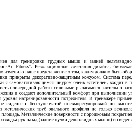
значен для тренировки грудных мышц и задней дельтавид
rtsArt Fitness". Революционные сочетания дизайна, биомех
ю изменило наше предс
т
авление о том, каким должно быть обо
овки прикрыты декоративно-защитным кожухом. Система переда
и с самонатягивающимся шнуром очень эстетичен, входит в п
ность поочередной работы силовыми рычагами значительно рас
ижения и создают дополнительный комфорт при выполнении у
от уровня натренированности потребителя. В тренажёре при
ое сиденье с бесступенчатой пневморегулировкой по высот
из металлических труб овального профиля не только велико
 площадь. Металлические поверхности с порошковым покрытием
разводка рук назад (задние пучки дельтовидных мышц) и сведен