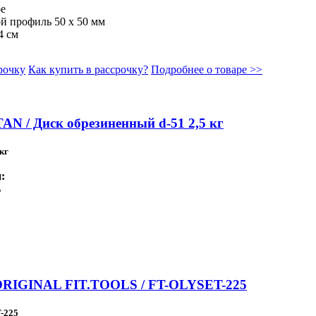
ое
й профиль 50 х 50 мм
4 см
рочку
Как купить в рассрочку?
Подробнее о товаре >>
AN / Диск обрезиненный d-51 2,5 кг
кг
:
ь
ORIGINAL FIT.TOOLS / FT-OLYSET-225
-225