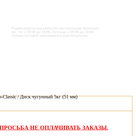
Режим работы магазина (по московскому времени):
пн - чт: с 09:00 до 19:00, пятница: с 09:00 до 18:00
Заказы на сайте принимаются круглосуточно
o-Classic / Диск чугунный 5кг (51 мм)
ПРОСЬБА НЕ ОПЛАЧИВАТЬ ЗАКАЗЫ.