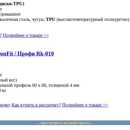
(диски-TPU)
:
е/домашнее
каленная сталь, чугун,
TPU
(высокотемпературный полиуретан)
?
Подробнее о товаре >>
onFit / Профи Rk-010
:
ный вес)
альной профиль 60 х 60, толщиной 4 мм
 кг
рочку
Как купить в рассрочку?
Подробнее о товаре >>
...просмотреть полный список...