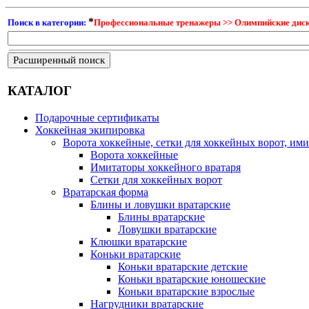
*
Поиск в категории:
Профессиональные тренажеры >> Олимпийские диски,
Расширенный поиск
КАТАЛОГ
Подарочные сертификаты
Хоккейная экипировка
Ворота хоккейные, сетки для хоккейных ворот, ими
Ворота хоккейные
Имитаторы хоккейного вратаря
Сетки для хоккейных ворот
Вратарская форма
Блины и ловушки вратарские
Блины вратарские
Ловушки вратарские
Клюшки вратарские
Коньки вратарские
Коньки вратарские детские
Коньки вратарские юношеские
Коньки вратарские взрослые
Нагрудники вратарские