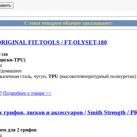
С этим товаром обычно заказывают:
ORIGINAL FIT.TOOLS / FT-OLYSET-180
-180
(диски-TPU)
:
е/домашнее
каленная сталь, чугун,
TPU
(высокотемпературный полиуретан)
?
Подробнее о товаре >>
грифов, дисков и аксессуаров / Smith Strength / P
лем для 2 грифов
: