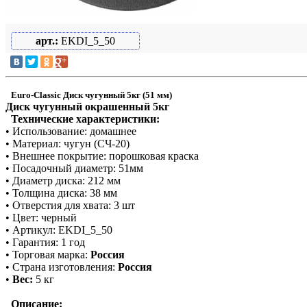
арт.:
EKDI_5_50
Euro-Classic Диск чугунный 5кг (51 мм)
Диск чугунный окрашенный 5кг
Технические характеристики:
• Использование: домашнее
• Материал: чугун (СЧ-20)
• Внешнее покрытие: порошковая краска
• Посадочный диаметр: 51мм
• Диаметр диска: 212 мм
• Толщина диска: 38 мм
• Отверстия для хвата: 3 шт
• Цвет: черный
• Ар
т
икул: EKDI_5_50
• Гаран
т
ия: 1 год
• Торговая марка:
Россия
• Страна изготовления:
Россия
•
Вес:
5 кг
Описание: