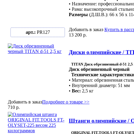
• Назначение: профессиональн
• Рама: высокопрочный стально
Размеры
(Д.Ш.В.): 66 х 56 х 11
Добавить в заказ
Купить в расс
арт.:
PR127
13 200 р.
Диски олимпийские / TIT
TITAN Диск обрезиненный d-51 2,5 
Диск обрезиненный черный
Технические характеристики
• Материал: обрезиненная стал
• Внутренний диаметр: 51 мм
•
Вес:
2,5 кг
Добавить в заказ
Подробнее о товаре >>
710 р.
Штанги олимпийские / 
ORIGINAL FIT.TOOLS FT-OLYSET