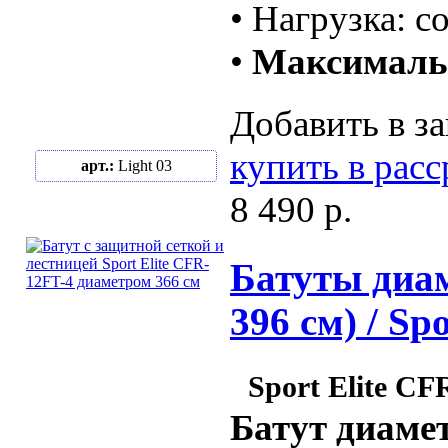
• Нагрузка: с
•
Максимальн
Добавить в за
купить в рас
арт.:
Light 03
8 490 р.
Батуты диам
396 см) / Sp
Sport Elite CF
Батут диамет