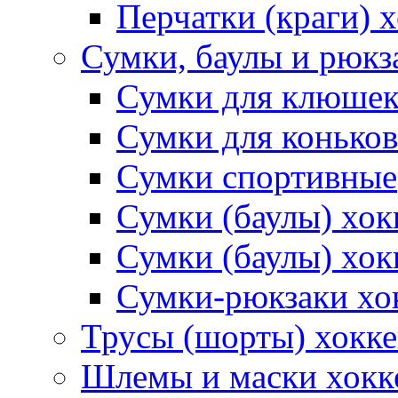
Перчатки (краги) 
Сумки, баулы и рюкз
Сумки для клюше
Сумки для коньков
Сумки спортивные
Сумки (баулы) хо
Сумки (баулы) хок
Сумки-рюкзаки хо
Трусы (шорты) хокк
Шлемы и маски хокк