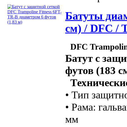
Батуты диаме
см) / DFC / 
DFC Trampolin
Батут с защи
футов (183 с
Технические
• Тип защитн
• Рама: гальв
мм