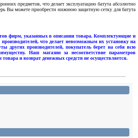
оронних предметов, что делает эксплуа
т
ацию ба
т
ута абсолютно
еперь Вы можете приобрести нижнюю защитную сетку для батута
утов фирм, указанных в описании товара. Комплектующие и
 производителей, что делает невозможным их установку на
ты других производителей, покупатель берет на себя всю
 имуществу. Наш магазин за несоответствие параметров
 товара и возврат денежных средств не осуществляется.