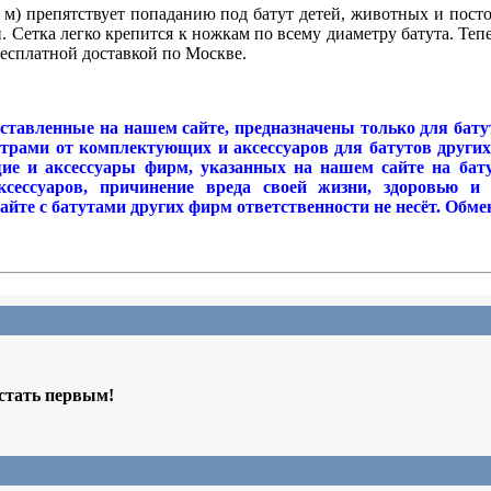
44 м) препятствует попаданию под батут детей, животных и пост
й. Сетка легко крепится к ножкам по всему диаметру батута. Т
с бесплатной доставкой по Москве.
ставленные на нашем сайте, предназначены только для бат
рами от комплектующих и аксессуаров для батутов других
е и аксессуары фирм, указанных на нашем сайте на бату
ксессуаров, причинение вреда своей жизни, здоровью и
те с батутами других фирм ответственности не несёт. Обмен
 стать первым!