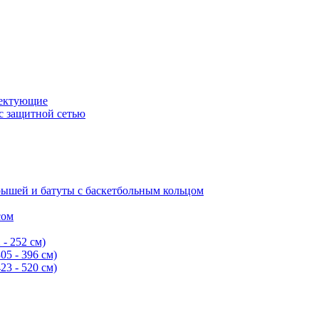
лектующие
с защитной сетью
крышей и батуты с баскетбольным кольцом
сом
 - 252 см)
05 - 396 см)
23 - 520 см)