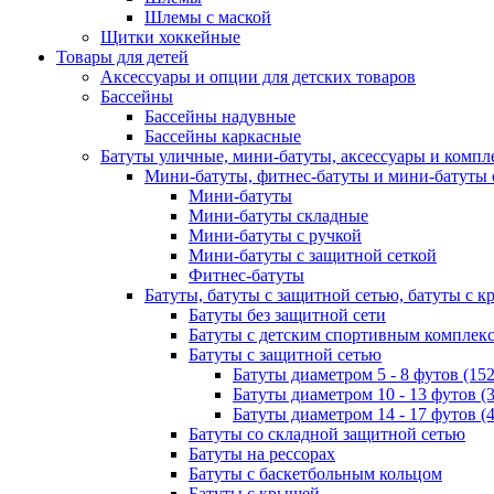
Шлемы с маской
Щитки хоккейные
Товары для детей
Аксессуары и опции для детских товаров
Бассейны
Бассейны надувные
Бассейны каркасные
Батуты уличные, мини-батуты, аксессуары и комп
Мини-батуты, фитнес-батуты и мини-батуты 
Мини-батуты
Мини-батуты складные
Мини-батуты с ручкой
Мини-батуты с защитной сеткой
Фитнес-батуты
Батуты, батуты с защитной сетью, батуты с 
Батуты без защитной сети
Батуты с детским спортивным комплек
Батуты с защитной сетью
Батуты диаметром 5 - 8 футов (152
Батуты диаметром 10 - 13 футов (3
Батуты диаметром 14 - 17 футов (4
Батуты со складной защитной сетью
Батуты на рессорах
Батуты с баскетбольным кольцом
Батуты с крышей