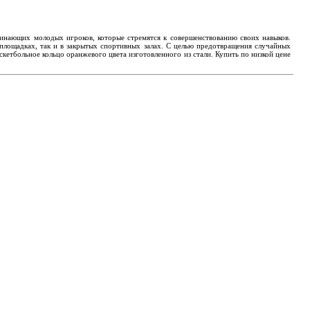
инающих молодых игроков, которые стремятся к совершенствованию своих навыков.
площадках, так и в закрытых спортивных залах. С целью предотвращения случайных
кетбольное кольцо оранжевого цвета изготовленного из стали. Купить по низкой цене