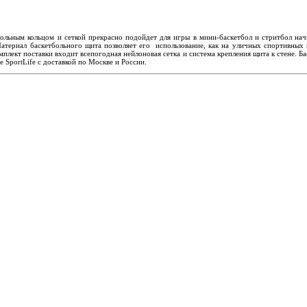
ьным кольцом и сеткой прекрасно подойдет для игры в мини-баскетбол и стритбол нач
атериал баскетбольного щита позволяет его использование, как на уличных спортивных 
лект поставки входит всепогодная нейлоновая сетка и система крепления щита к стене. Бас
SportLife с доставкой по Москве и России.