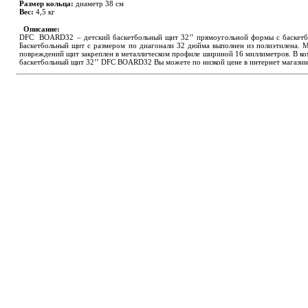
Размер кольца:
диаметр 38 см
Вес:
4,5 кг
Описание:
DFC BOARD32 – детский баскетбольный щит 32’’ прямоугольной формы с баскетбол
Баскетбольный щит с размером по диагонали 32 дюйма выполнен из полиэтилена. М
повреждений щит закреплен в металлическом профиле шириной 16 миллиметров. В комп
баскетбольный щит 32’’ DFC BOARD32 Вы можете по низкой цене в интернет магазине 