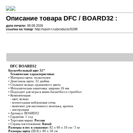
Описание товара DFC / BOARD32 :
дата печати:
08.08.2026
ссылка на товар
: http://sport-l.ru/products/5298
DFC BOARD32
Баскетбольный щит 32’’
Технические характеристики:
• Материал щита: полиэтилен
• Диагональ щита: 32 дюйма
• Стальное кольцо оранжевого цвета
• Металлическая окантовка: ширина 16 мм
• Подходит для игры в мини-баскетбол и стритбол
• Комплектация:
- щит, кольцо
- всепогодная нейлоновая сетка
- комплект для настенного монтажа, крепеж
- инструкция
• Артикул: BOARD32
• Гарантия: 1 год
• Торговая марка:
Россия
• Страна изго
т
овления:
Ки
т
ай
Размеры и вес в упаковке:
82 х 60 х 10 см / 5 кг
Размеры щита
(Ш.В.): 80 х 58 см