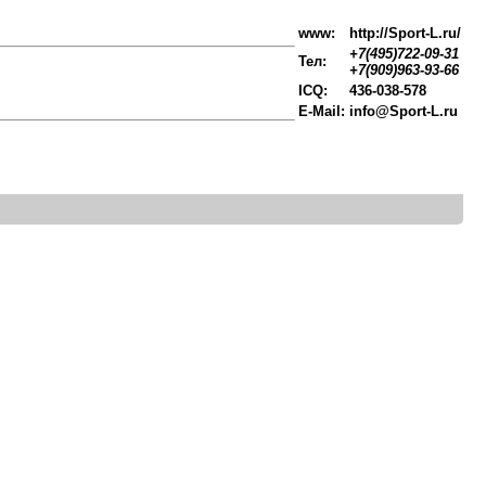
www:
http://Sport-L.ru/
+7(495)722-09-31
Тел:
+7(909)963-93-66
ICQ:
436-038-578
E-Mail:
info@Sport-L.ru