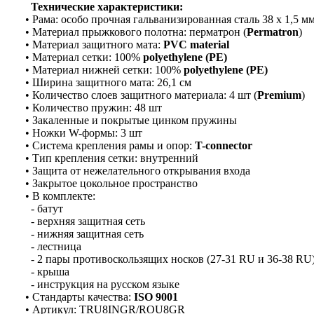
Технические характеристики:
• Рама: особо прочная гальванизированная сталь 38 х 1,5 м
• Материал прыжкового полотна: перматрон (
Permatron
)
• Материал защитного мата:
PVC material
• Материал сетки: 100%
polyethylene (PE)
• Материал нижней сетки: 100%
polyethylene (PE)
• Ширина защитного мата: 26,1 см
• Количество слоев защитного материала: 4 шт (
Premium
)
• Количество пружин: 48 шт
• Закаленные и покрытые цинком пружины
• Ножки W-формы: 3 шт
• Система крепления рамы и опор:
T-connector
• Тип крепления сетки: внутренний
• Защита от нежелательного открывания входа
• Закрытое цокольное пространство
• В комплекте:
- батут
- верхняя защитная сеть
- нижняя защитная сеть
- лестница
- 2 пары противоскользящих носков (27-31 RU и 36-38 RU
- крыша
- инструкция на русском языке
• Стандарты качества:
ISO 9001
• Артикул: TRU8INGR/ROU8GR