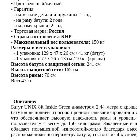
• Цвет: зеленый/желтый
• Гарантия:
- на мягкие детали и пружины: 1 год
- на раму батута: 2 года
- на раму крыши: 2 года
• Торговая марка:
Россия
• Страна изготовления:
КНР
•
Максимальный вес пользователя:
150 кг
Размеры и вес в упаковке:
- 1 упаковка: 129 х 47 х 26 см / 41 кг (батут)
- 1 упаковка: 77 х 26 х 13 см / 10 кг (крыша)
Высота батута с защитной сетью:
241 см
Высота защитной сети:
165 см
Высота рамы:
76 см
Вес:
47 кг
Описание:
Батут UNIX 8ft Inside Green диаметром 2,44 метра с кры
батутов выполнен из особо прочной гальванизированной 
что обеспечивает высокую надежность рамы и уровень
пользователям с весом до 150 килограмм. Закаленные и
обладает повышенной износостойкостью благодаря выс
расположенный по периметру батута, состоит из 4-х слое