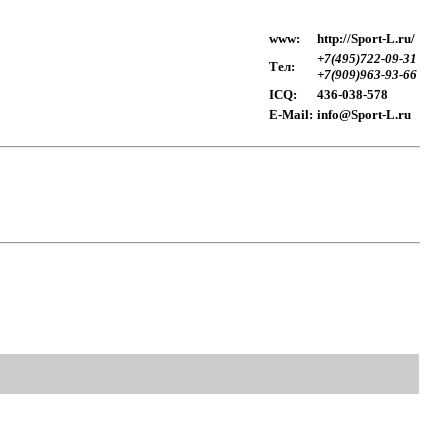
www:
http://Sport-L.ru/
+7(495)722-09-31
Тел:
+7(909)963-93-66
ICQ:
436-038-578
E-Mail:
info@Sport-L.ru