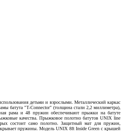
 использования детьми и взрослыми. Металлический каркас
рамы ба
т
у
т
а "T-Conneсtor" (толщина стали 2,2 миллиметра),
чная рама и 48 пружин обеспечивают прыжки на батуте
ыжковые качества. Прыжковое полотно батутов UNIX line
орых состоит само полотно. Защитный мат для пружин,
акрывает пружины. Модель UNIX 8ft Inside Green с крышей