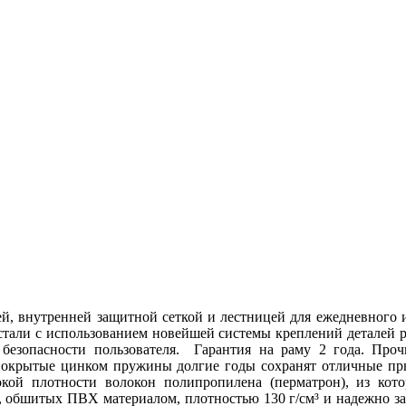
шей, внутренней защитной сеткой и лестницей для ежедневного
стали с использованием новейшей системы креплений деталей 
 безопасности пользователя. Гарантия на раму 2 года. Про
 покрытые цинком пружины долгие годы сохранят отличные пр
окой плотности волокон полипропилена (перматрон), из кот
в, обшитых ПВХ материалом, плотностью 130 г/см³ и надежно з