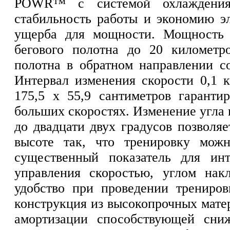
POWR™ с системой охлаждения
стабильность работы и экономию эл
ущерба для мощнос
т
и. Мощнос
т
ь
бегового полотна до 20 километр
полотна в обратном направлении со
Интервал изменения скорости 0,1 к
175,5 х 55,9 сантиметров гаранти
больших скоростях. Изменение угла н
до двадцати двух градусов позволяе
высоте так, что тренировку мож
существенный показатель для ин
управления скоростью, углом накл
удобство при проведении трениров
конструкция из высокопрочных мате
амортизации способствующей сни