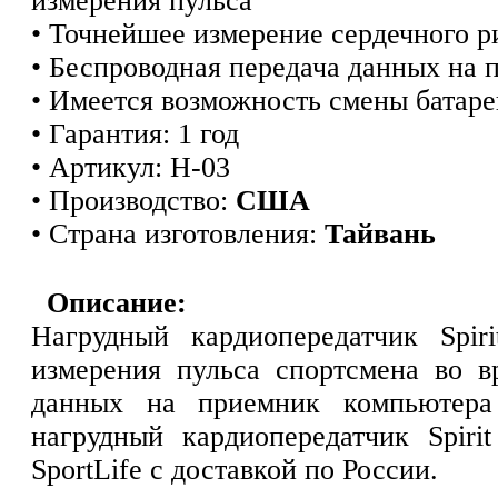
измерения пульса
• Точнейшее измерение сердечного р
• Беспроводная передача данных на
• Имеется возможность смены батар
• Гаран
т
ия: 1 год
• Ар
т
икул: H-03
• Производство:
США
• Страна изготовления:
Тайвань
Описание:
Нагрудный кардиопередатчик Spir
измерения пульса спортсмена во в
данных на приемник компьютера
нагрудный кардиопередатчик Spiri
SportLife с доставкой по России.