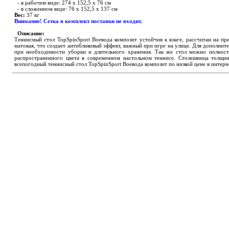
- в рабочем виде: 274 х 152,5 х 76 см
- в сложенном виде: 76 х 152,5 х 137 см
Вес:
37 кг
Внимание! Сетка в комплект поставки не входит.
Описание:
Теннисный с
т
ол TopSpinSport Воевода компози
т
устойчив к влаге, рассчитан на пр
матовая, что создает антибликовый эффект, важный при игре на улице. Для дополнит
при необходимости уборки и длительного хранения. Так же стол можно полность
распространенного цвета в современном настольном теннисе. Столешница толщин
всепогодный теннисный стол TopSpinSport Воевода композит по низкой цене в интерне