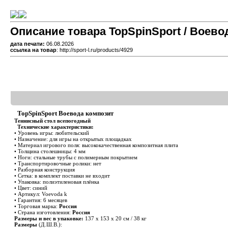
Описание товара TopSpinSport / Воево
дата печати:
06.08.2026
ссылка на товар
: http://sport-l.ru/products/4929
TopSpinSport Воевода композит
Теннисный стол всепогодный
Технические характеристики:
• Уровень игры: любительский
• Назначение: для игры на открытых площадках
• Материал игрового поля: высококачественная композитная плита
• Толщина столешницы: 4 мм
• Ноги: стальные трубы с полимерным покрытием
• Транспортировочные ролики: нет
• Разборная конструкция
• Сетка: в комплект поставки не входит
• Упаковка: полиэтиленовая плёнка
• Цвет: синий
• Артикул: Voevoda k
• Гарантия: 6 месяцев
• Торговая марка:
Россия
• Страна изготовления:
Россия
Размеры и вес в упаковке:
137 х 153 х 20 см / 38 кг
Размеры
(Д.Ш.В.):