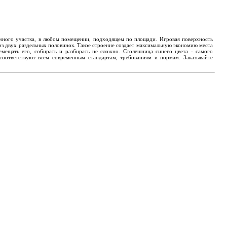
дачного участка, в любом помещении, подходящем по площади. Игровая поверхность
 из двух раздельных половинок. Такое строение создает максимальную экономию места
мещать его, собирать и разбирать не сложно. Столешница синего цвета - самого
соответствуют всем современным стандартам, требованиям и нормам. Заказывайте