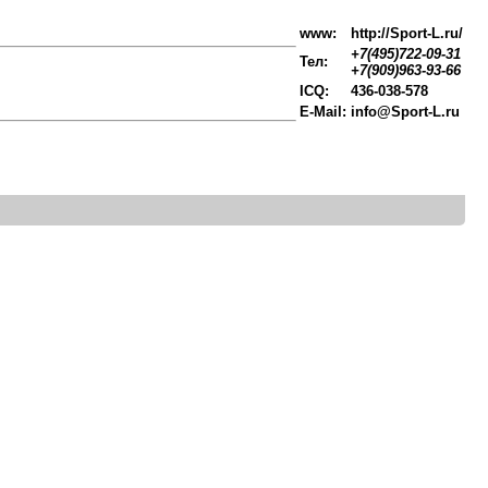
www:
http://Sport-L.ru/
+7(495)722-09-31
Тел:
+7(909)963-93-66
ICQ:
436-038-578
E-Mail:
info@Sport-L.ru