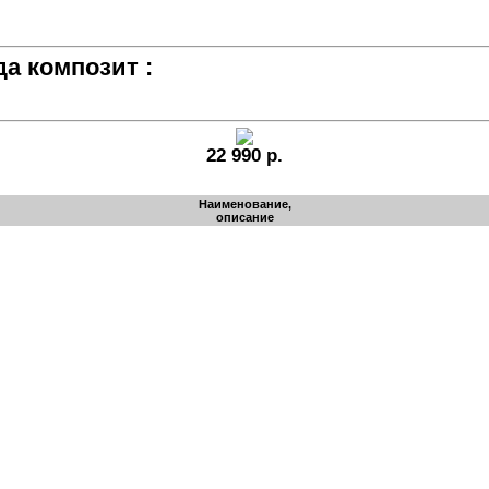
да композит :
22 990 р.
Наименование,
описание