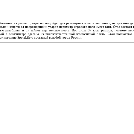
ебывание на улице, прекрасно подойдет для размещения в парковых зонах, на лужайке 
ельной защиты от повреждений и ударов периметр игрового поля имеет кант. Стол состоит
ю разобрать, и он займет еще меньше места. Вес стола 37 килограммов, поэтому пере
ой 4 миллиметра сделана из высококачественной композитной плиты. Стол полностью 
т магазине SportLife с доставкой в любой город России.