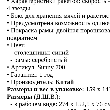
• Характеристики ракеток: скорость
4 звезды
• Бокс для хранения мячей и ракеток:
• Предусмотрена возможность одино
• Покраска рамы: двойная порошков
покрытием
• Цвет:
- столешницы: синий
- рамы: серебристый
• Артикул: Sunny 700
• Гаран
т
ия: 1 год
• Производи
т
ель:
Китай
Размеры и вес в упаковке:
159 х 143
Размеры
(Д.Ш.В.):
- в рабочем виде: 274 х 152,5 х 76 с