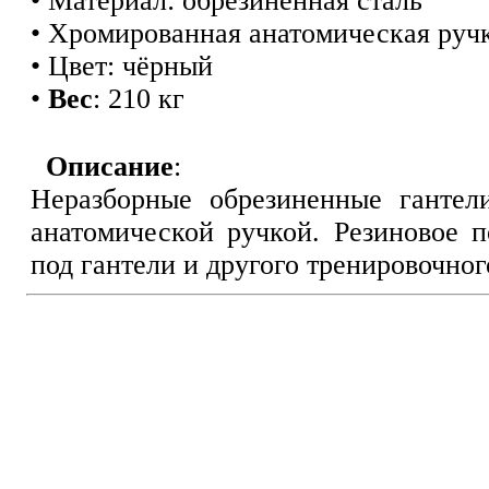
• Материал: обрезиненная с
т
аль
• Хромированная ана
т
омическая руч
• Цвет: чёрный
•
Вес
: 210 кг
Описание
:
Неразборные обрезиненные гантел
анатомической ручкой. Резиновое 
под гантели и другого тренировочног