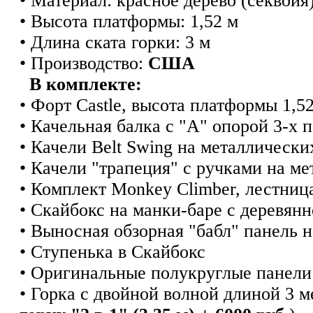
• Материал: красное дерево (секвойя
• Высота платформы: 1,52 м
• Длина ската горки: 3 м
• Производство:
США
В комплекте:
• Форт Castle, высота платформы 1,5
• Качельная балка с "А" опорой 3-х 
• Качели Belt Swing на металлическ
• Качели "трапеция" с ручками на м
• Комплект Monkey Climber, лестница
• Скайбокс на манки-баре с деревян
• Выносная обзорная "бабл" панель 
• Ступенька в Скайбокс
• Оригинальные полукруглые панели 
• Горка с двойной волной длиной 3 м