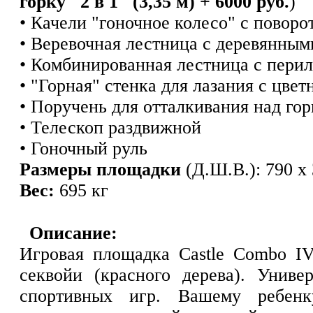
горку "2 в 1" (3,35 м) + 6000 руб.
)
• Качели "гоночное колесо" с поворо
• Веревочная лестница с деревянным
• Комбинированная лестница с перил
• "Горная" стенка для лазания с цве
• Поручень для отталкивания над гор
• Телескоп раздвижной
• Гоночный руль
Размеры площадки
(Д.Ш.В.): 790 х 
Вес:
695 кг
Описание:
Игровая площадка Castle Combo I
секвойи (красного дерева). Униве
спортивных игр. Вашему ребенк