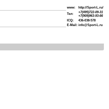
www:
http://Sport-L.ru/
+7(495)722-09-31
Тел:
+7(909)963-93-66
ICQ:
436-038-578
E-Mail:
info@Sport-L.ru