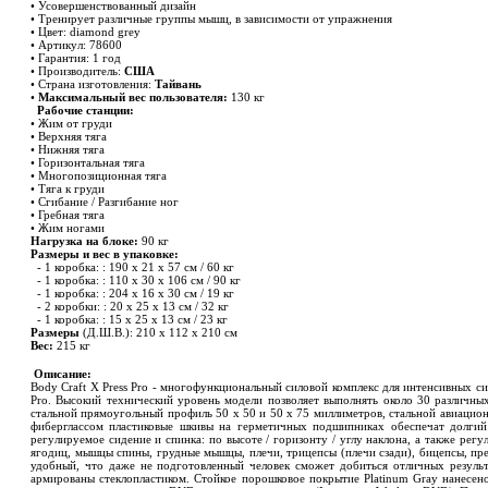
• Усовершенствованный дизайн
• Тренирует различные группы мышц, в зависимости от упражнения
• Цвет: diamond grey
• Артикул: 78600
• Гарантия: 1 год
• Производитель:
США
• Страна изготовления:
Тайвань
•
Максимальный вес пользователя:
130 кг
Рабочие станции:
• Жим от груди
• Верхняя тяга
• Нижняя тяга
• Горизон
т
альная
т
яга
• Многопозиционная тяга
• Тяга к груди
• Сгибание / Разгибание ног
• Гребная тяга
• Жим ногами
Нагрузка на блоке:
90 кг
Размеры и вес в упаковке:
- 1 коробка: : 190 х 21 х 57 см / 60 кг
- 1 коробка: : 110 х 30 х 106 см / 90 кг
- 1 коробка: : 204 х 16 х 30 см / 19 кг
- 2 коробки: : 20 х 25 х 13 см / 32 кг
- 1 коробка: : 15 х 25 х 13 см / 23 кг
Размеры
(Д.Ш.В.): 210 х 112 х 210 см
Вес:
215 кг
Описание:
Body Craft X Press Pro - многофункциональный силовой комплекс для интенсивных с
Pro. Высокий технический уровень модели позволяет выполнять около 30 различн
стальной прямоугольный профиль 50 х 50 и 50 х 75 миллиметров, стальной авиацио
фиберглассом пластиковые шкивы на герметичных подшипниках обеспечат долгий
регулируемое сидение и спинка: по высоте / горизонту / углу наклона, а также р
ягодиц, мышцы спины, грудные мышцы, плечи, трицепсы (плечи сзади), бицепсы, пре
удобный, что даже не подготовленный человек сможет добиться отличных результ
армированы стеклопластиком. Стойкое порошковое покрытие Platinum Gray нанесен