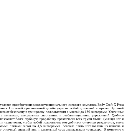
 условия приобретения многофункционального силового комплекса Body Craft X Press
ования. Стильный оригинальный дизайн украсит любой домашний спортзал. Прочный
чивают безопасную тренировку пользователям с массой до 130 килограмм. Усиленные
 с гантелями, специальных спортивных и реабилитационных упражнений. Удобное
и позволяют более глубокую проработку практически всех групп мышц: (мышцы ног и
 и технологии, чтобы любой пользователь мог добиться отличных результатов, столь
овыми плитами весом по 4,5 килограмма. Весовые плиты изготовлены из нейлона и
т отличный внешний вид и длительный срок эксплуатации тренажера. В комплекте с