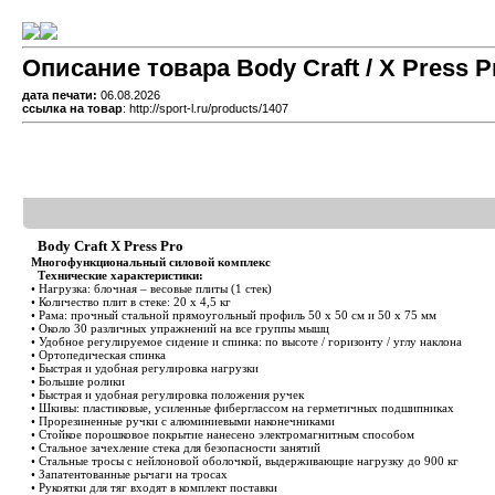
Описание товара Body Craft / X Press Pr
дата печати:
06.08.2026
ссылка на товар
: http://sport-l.ru/products/1407
Body Craft X Press Pro
Многофункциональный силовой комплекс
Технические характеристики:
• Нагрузка: блочная – весовые плиты (1 стек)
• Количество плит в стеке: 20 х 4,5 кг
• Рама: прочный стальной прямоугольный профиль 50 х 50 см и 50 х 75 мм
• Около 30 различных упражнений на все группы мышц
• Удобное регулируемое сидение и спинка: по высоте / горизонту / углу наклона
• Ортопедическая спинка
• Быстрая и удобная регулировка нагрузки
• Большие ролики
• Быстрая и удобная регулировка положения ручек
• Шкивы: пластиковые, усиленные фиберглассом на герметичных подшипниках
• Прорезиненные ручки с алюминиевыми наконечниками
• Стойкое порошковое покрытие нанесено электромагнитным способом
• Стальное зачехление стека для безопасности занятий
• Стальные тросы с нейлоновой оболочкой, выдерживающие нагрузку до 900 кг
• Запатентованные рычаги на тросах
• Рукоятки для тяг входят в комплект поставки