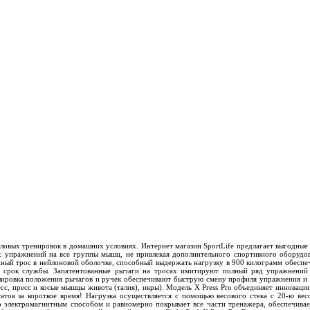
иловых тренировок в домашних условиях. Интернет магазин SportLife предлагает выгодные
ых упражнений на все группы мышц, не привлекая дополнительного спортивного оборуд
нный трос в нейлоновой оболочке, способный выдержать нагрузку в 900 килограмм обеспе
 срок службы. Запатентованные рычаги на тросах имитируют полный ряд упражнений
егулировка положения рычагов и ручек обеспечивают быструю смену профиля упражнения 
сс, пресс и косые мышцы живота (талия), икры). Модель X Press Pro объединяет инновации
атов за короткое время! Нагрузка осуществляется с помощью весового стека с 20-ю вес
о электромагнитным способом и равномерно покрывает все части тренажера, обеспечивае