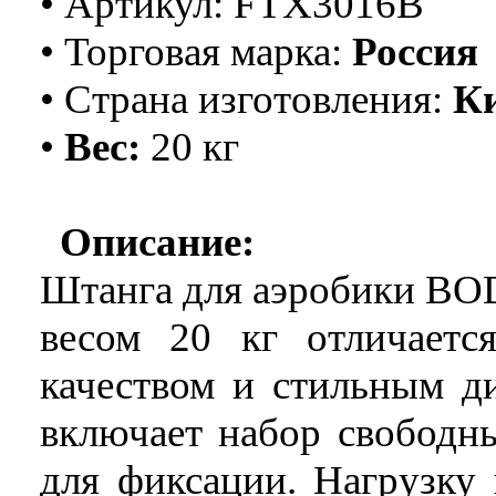
• Артикул: FTX3016B
• Торговая марка:
Россия
• Страна изго
т
овления:
К
•
Вес:
20 кг
Описание:
Штанга для аэробики B
весом 20 кг отличаетс
качеством и стильным д
включает набор свободны
для фиксации. Нагрузку 