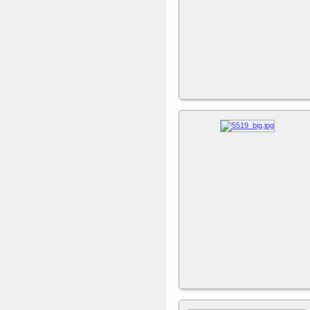
Дополнительные качели
для игрового комплекса
Play Tower
Sport Elite Каркас
батута 3,05м (Т-
коннектор)
Каркас батута Sport Elite
диаметром 3,05 метра
(10FT)
Triumph Nord
Стекловолоконные
трубки для батута
Чемпион 366 см
Набор стекловолоконных
трубок для батута
Triumph Nord Чемпион
366 см (полный круг)
ертикаль Наклонная
лестница с площадкой
для горки
Наклонная лестница с
площадкой для горки к
ДСК Вертикаль