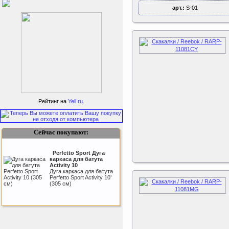
арт.:
S-01
Подарочный сертификат
SportLife
Рейтинг на
Yell.ru
.
Сейчас покупают:
Perfetto Sport Дуга
каркаса для батута
Activity 10
Дуга каркаса для батута
Как заставить женщину
Perfetto Sport Activity 10’
заниматся спортом?
(305 см)
Kettler Swing