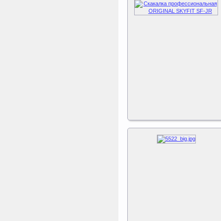
Triumph Nord
Пластиковый колпачок
к батуту Чемпион
80060, 80061, 80062,
80063
Пластиковый колпачок к
батутам Triumph Nord
Чемпион диаметром 244,
305, 366 и 427 см