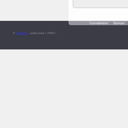
Сертификаты
Бренды
©
SportLife
- работаем c 2008 г.