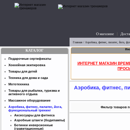
О магазине
Доста
вопросы
Главная
/
Аэробика, фитнес, пилатес, йога, ф
Инф
КАТАЛОГ
Подарочные сертификаты
ИНТЕРНЕТ МАГАЗИН ВРЕМ
Хоккейная экипировка
ПРОСЬ
Товары для детей
Техника для дома и сада
Мототехника
Аэробика, фитнес, п
Товары для рыбалки, туризма и
активного отдыха
Массажное оборудование
Аэробика, фитнес, пилатес, йога,
Фильтр товаров п
функциональный тренинг
Аксессуары для фитнеса
Аэробные штанги (бодипампы)
Ботинки инверсионные
(гравитационные)