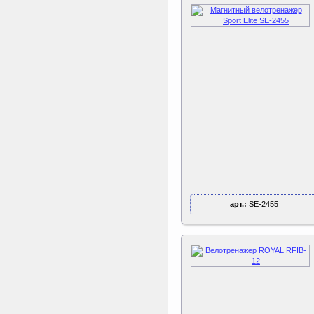
Kettler Swing
Дополнительные качели
для игрового комплекса
Play Tower
ертикаль Наклонная
лестница с площадкой
для горки
Наклонная лестница с
площадкой для горки к
ДСК Вертикаль
арт.:
SE-2455