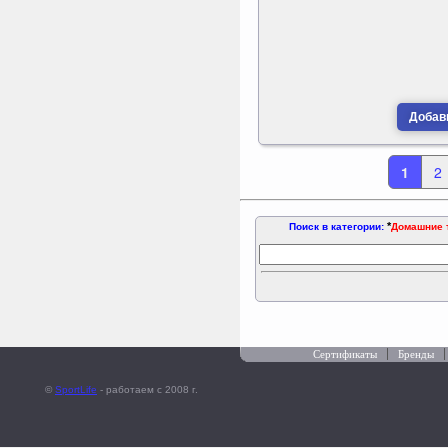
Добави
1
2
*
Поиск в категории:
Домашние 
Сертификаты
Бренды
©
SportLife
- работаем c 2008 г.