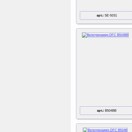
арт.:
SE-5031
арт.:
B504BB