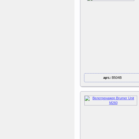
арт.:
B504B