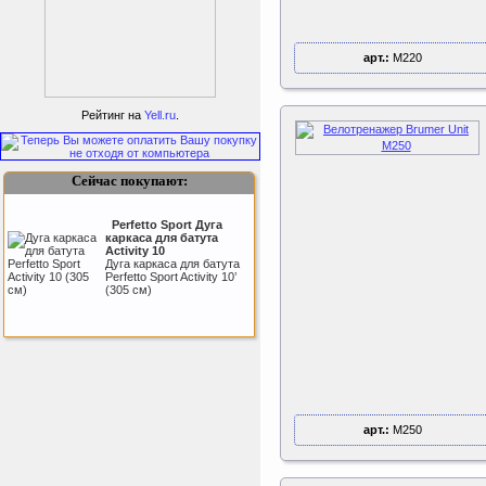
арт.:
M220
Подарочный сертификат
SportLife
Рейтинг на
Yell.ru
.
Сейчас покупают:
Perfetto Sport Дуга
каркаса для батута
Activity 10
Дуга каркаса для батута
Как заставить женщину
Perfetto Sport Activity 10’
заниматся спортом?
(305 см)
Sport Elite Каркас
батута 3,05м (Т-
коннектор)
Каркас батута Sport Elite
диаметром 3,05 метра
арт.:
M250
(10FT)