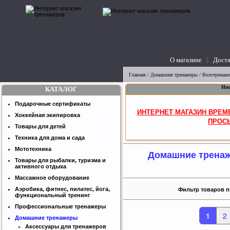
О магазине
Доста
вопросы
Главная
/
Домашние тренажеры
/
Велотренаж
Инф
КАТАЛОГ
Подарочные сертификаты
ИНТЕРНЕТ МАГАЗИН ВРЕМ
Хоккейная экипировка
ПРОСЬ
Товары для детей
Техника для дома и сада
Мототехника
Домашние трена
Товары для рыбалки, туризма и
активного отдыха
Массажное оборудование
Аэробика, фитнес, пилатес, йога,
Фильтр товаров п
функциональный тренинг
Профессиональные тренажеры
1
2
Домашние тренажеры
Аксессуары для тренажеров