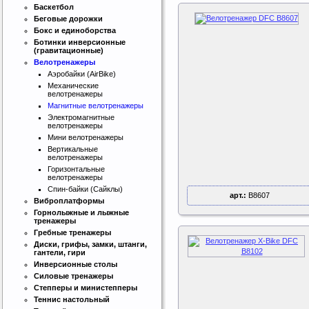
Баскетбол
Беговые дорожки
Бокс и единоборства
Ботинки инверсионные
(гравитационные)
Велотренажеры
Аэробайки (AirBike)
Механические
велотренажеры
Магнитные велотренажеры
Электромагнитные
велотренажеры
Мини велотренажеры
Вертикальные
велотренажеры
Горизонтальные
велотренажеры
Спин-байки (Сайклы)
арт.:
B8607
Виброплатформы
Горнолыжные и лыжные
тренажеры
Гребные тренажеры
Диски, грифы, замки, штанги,
гантели, гири
Инверсионные столы
Силовые тренажеры
Степперы и министепперы
Теннис настольный